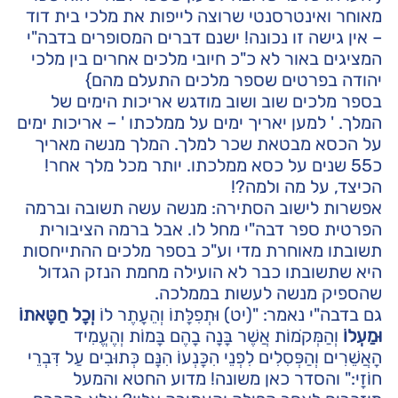
מאוחר ואינטרסנטי שרוצה לייפות את מלכי בית דוד
– אין גישה זו נכונה! ישנם דברים המסופרים בדבה"י
המציגים באור לא כ"כ חיובי מלכים אחרים בין מלכי
יהודה בפרטים שספר מלכים התעלם מהם}
בספר מלכים שוב ושוב מודגש אריכות הימים של
המלך. ' למען יאריך ימים על ממלכתו ' – אריכות ימים
על הכסא מבטאת שכר למלך. המלך מנשה מאריך
כ55 שנים על כסא ממלכתו. יותר מכל מלך אחר!
הכיצד, על מה ולמה?!
אפשרות לישוב הסתירה: מנשה עשה תשובה וברמה
הפרטית ספר דבה"י מחל לו. אבל ברמה הציבורית
תשובתו מאוחרת מדי וע"כ בספר מלכים ההתייחסות
היא שתשובתו כבר לא הועילה מחמת הנזק הגדול
שהספיק מנשה לעשות בממלכה.
גם בדבה"י נאמר: "(יט) וּתְפִלָּתוֹ וְהֵעָתֶר לוֹ
וְכָל חַטָּאתוֹ
וּמַעְלוֹ
וְהַמְּקֹמוֹת אֲשֶׁר בָּנָה בָהֶם בָּמוֹת וְהֶעֱמִיד
הָאֲשֵׁרִים וְהַפְּסִלִים לִפְנֵי הִכָּנְעוֹ הִנָּם כְּתוּבִים עַל דִּבְרֵי
חוֹזָי:" והסדר כאן משונה! מדוע החטא והמעל