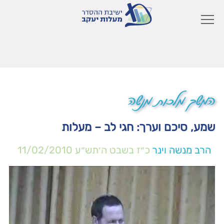
המשך מלכות מנשה
שמע, סיכם וערך: חגי לב – מעלות
הרב מנשה וינר
כ״ז בשבט ה׳תש״ע
11/02/2010
נגן
וידאו