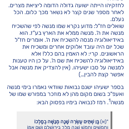
לחזקיהו הייתה ישועה גדולה הדומה ליציאת מצרים.
לאחר מספר שנים קצר לא נשאר מכך כלום. הכל
נעלם.
שואלים חז"ל: מדוע נקרא שמו מנשה לפי שהשכיח
מנשה את ה'. מנשה ממלא את הארץ בע"ז. הוא
באידיאולוגיה מנסה להשכיח את ה'. אומרים חז"ל
שכל יום היה עובד אלוקים אחרים ומשכיח את
הראשונים. קרי: לא האמין בהם כלל! אלא
באידיאולוגיה להשכיח את שם ה'. על כן היו טענות
למנשה על סבו ישעיהו. (אין להצדיק את מנשה אבל
אפשר קצת להבין…)
בספר ישעיהו ישנם נבואות שוודאי נאמרו בימי מנשה
ואעפ"כ בשום מקום מהן לא מוזכר במפורש שמו של
1
מנשה
. רמז לנבואה בימיו בפסוק הבא:
"(א)
בֶּן שְׁתֵּים עֶשְׂרֵה שָׁנָה מְנַשֶּׁה בְמָלְכוֹ
וַחֲמִשִּׁים וְחָמֵשׁ שָׁנָה מָלַךְ בִּירוּשָׁלִָם וְשֵׁם אִמּוֹ