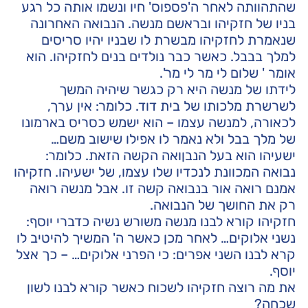
שהתהוותה לאחר ה'פספוס' חיו ונשמו אותה כל רגע
בניו של חזקיהו ובראשם מנשה. הנבואה האחרונה
שנאמרת לחזקיהו מבשרת לו שבניו יהיו סריסים
למלך בבבל. כאשר כבר נולדים בנים לחזקיהו. הוא
אומר ' שלום לי מר לי מר'.
לידתו של מנשה היא רק כגשר שיהיה המשך
לשרשרת מלכותו של בית דוד. כלומר: אין ערך,
לכאורה, למנשה עצמו – הוא ישמש כסריס בארמונו
של מלך בבל ולא נאמר לו אפילו שישוב משם…
ישעיהו הוא בעל הנבןואה הקשה הזאת. כלומר:
נבואה המכוונת לנכדיו שלו עצמו, של ישעיהו. חזקיהו
אמנם רואה אור בנבואה קשה זו. אבל מנשה רואה
רק את החושך של הנבואה.
חזקיהו קורא לבנו מנשה משורש נשיה כדברי יוסף:
נשני אלוקים… לאחר מכן כאשר ה' המשיך להיטיב לו
קרא לבנו השני אפרים: כי הפרני אלוקים… – כך אצל
יוסף.
את מה רוצה חזקיהו לשכוח כאשר קורא לבנו לשון
שכחה?