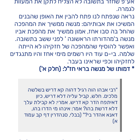
אע"פ שחזר בתשובה לא הצליח לתקן את המעוות
לגמרה.
נראה שנפתח לנו פתח להבין את האופן שהבנים
המשיכו את אבותיהם: מנשה ממשיך את המהפכה
שהחל בה סבו אחז, אמון ממשיך את מהפכת אביו
מנשה ב'מהדורתו הראשונה ' לפני ששב בתשובה.
ואפשר להוסיף שהמהפכה של חזקיהו לא הייתה
שלמה. בי-ם עוד היו רשמים מימי אחז והיו מתנגדים
לחזקיהו וכפי שראינו בעבר.
* דמותו של מנשה בראי חז"ל: (חלק א')
"רבי אבהו הוה רגיל דהוה קא דריש בשלשה
מלכים. חלש, קביל עליה דלא דריש, כיון
דאיתפח הדר קא דריש. אמרי: לא קבילת עלך
דלא דרשת בהו? אמר: אינהו מי הדרו בהו,
דאנא אהדר בי?" (בבלי, סנהדרין דף קב עמוד
א)