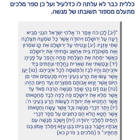
כללית כבר לא עלתה לו כדלעיל ועל כן ספר מלכים
מתעלם מספור תשובתו של מנשה.
"(יב) לָכֵן כֹּה אָמַר ה' אֱלֹהֵי יִשְׂרָאֵל הִנְנִי מֵבִיא
רָעָה עַל יְרוּשָׁלִַם וִיהוּדָה אֲשֶׁר כָּל שֹׁמְעָהּ תִּצַּלְנָה
שְׁתֵּי אָזְנָיו: (יג) וְנָטִיתִי עַל יְרוּשָׁלִַם אֵת קָו שֹׁמְרוֹן
וְאֶת מִשְׁקֹלֶת בֵּית אַחְאָב וּמָחִיתִי אֶת יְרוּשָׁלִַם
כַּאֲשֶׁר יִמְחֶה אֶת הַצַּלַּחַת מָחָה וְהָפַךְ עַל פָּנֶיהָ:
(יד) וְנָטַשְׁתִּי אֵת שְׁאֵרִית נַחֲלָתִי וּנְתַתִּים בְּיַד
אֹיְבֵיהֶם וְהָיוּ לְבַז וְלִמְשִׁסָּה לְכָל אֹיְבֵיהֶם: (טו) יַעַן
אֲשֶׁר עָשׂוּ אֶת הָרַע בְּעֵינַי וַיִּהְיוּ מַכְעִסִים אֹתִי מִן
הַיּוֹם אֲשֶׁר יָצְאוּ אֲבוֹתָם מִמִּצְרַיִם וְעַד הַיּוֹם הַזֶּה:
(טז) וְגַם דָּם נָקִי שָׁפַךְ מְנַשֶּׁה הַרְבֵּה מְאֹד עַד
אֲשֶׁר מִלֵּא אֶת יְרוּשָׁלִַם פֶּה לָפֶה לְבַד מֵחַטָּאתוֹ
אֲשֶׁר הֶחֱטִיא אֶת יְהוּדָה לַעֲשׂוֹת הָרַע בְּעֵינֵי ה':
(יז) וְיֶתֶר דִּבְרֵי מְנַשֶּׁה וְכָל אֲשֶׁר עָשָׂה וְחַטָּאתוֹ
אֲשֶׁר חָטָא הֲלֹא הֵם כְּתוּבִים עַל סֵפֶר דִּבְרֵי
הַיָּמִים לְמַלְכֵי יְהוּדָה: (יח) וַיִּשְׁכַּב מְנַשֶּׁה עִם
אֲבֹתָיו וַיִּקָּבֵר בְּגַן בֵּיתוֹ בְּגַן עֻזָּא וַיִּמְלֹךְ אָמוֹן בְּנוֹ
תַּחְתָּיו:" פ (מלכים ב פרק כא)