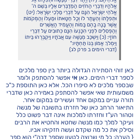
אֱלֹהָיו וְדִבְרֵי הַחֹזִים הַמְדַבְּרִים אֵלָיו בְּשֵׁם ה'
אֱלֹהֵי יִשְׂרָאֵל הִנָּם עַל דִּבְרֵי מַלְכֵי יִשְׂרָאֵל: (יט)
וּתְפִלָּתוֹ וְהֵעָתֶר לוֹ וְכָל חַטָּאתוֹ וּמַעְלוֹ וְהַמְּקֹמוֹת
אֲשֶׁר בָּנָה בָהֶם בָּמוֹת וְהֶעֱמִיד הָאֲשֵׁרִים
וְהַפְּסִלִים לִפְנֵי הִכָּנְעוֹ הִנָּם כְּתוּבִים עַל דִּבְרֵי
חוֹזָי: (כ) וַיִּשְׁכַּב מְנַשֶּׁה עִם אֲבֹתָיו וַיִּקְבְּרֻהוּ בֵּיתוֹ
וַיִּמְלֹךְ אָמוֹן בְּנוֹ תַּחְתָּיו:"
(דברי הימים ב פרק לג)
כאן זוהי הסתירה הגדולה ביותר בין ספר מלכים
לספר דברי הימים. כאן
אי
אפשר להסתפק ולומר
שבספר מלכים לא סיפרו הכל. אלא כאן התוספת כ"כ
משמעותית שאי אפשר להסתפק באמירה כאן שדברי
תורה עניים במקום אחד ועשירים במקום אחר.
התיאור הרחב כאן של חזרתו בתשובה של מנשה
וטהור הע"ז וחזרתו למלכות אינה דבר פשוט כלל
ועיקר למלך כמו מנשה שחטא והחטיא את הרבים
וסילק את כל מה שקדם ועשה חזקיהו אביו.
{ הערה: כל מי שרוצה לטעון שספר דבה"י הוא ספר