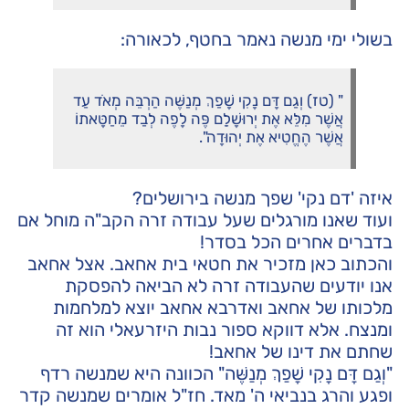
בשולי ימי מנשה נאמר בחטף, לכאורה:
" (טז) וְגַם דָּם נָקִי שָׁפַךְ מְנַשֶּׁה הַרְבֵּה מְאֹד עַד
אֲשֶׁר מִלֵּא אֶת יְרוּשָׁלִַם פֶּה לָפֶה לְבַד מֵחַטָּאתוֹ
אֲשֶׁר הֶחֱטִיא אֶת יְהוּדָה".
איזה 'דם נקי' שפך מנשה בירושלים?
ועוד שאנו מורגלים שעל עבודה זרה הקב"ה מוחל אם
בדברים אחרים הכל בסדר!
והכתוב כאן מזכיר את חטאי בית אחאב. אצל אחאב
אנו יודעים שהעבודה זרה לא הביאה להפסקת
מלכותו של אחאב ואדרבא אחאב יוצא למלחמות
ומנצח. אלא דווקא ספור נבות היזרעאלי הוא זה
שחתם את דינו של אחאב!
"וְגַם דָּם נָקִי שָׁפַךְ מְנַשֶּׁה" הכוונה היא שמנשה רדף
ופגע והרג בנביאי ה' מאד. חז"ל אומרים שמנשה קדר