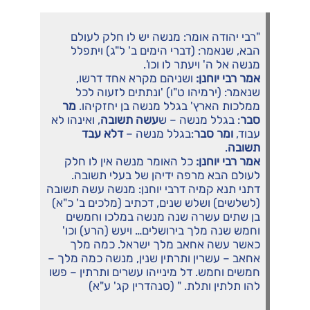
"רבי יהודה אומר: מנשה יש לו חלק לעולם
הבא, שנאמר: (דברי הימים ב' ל"ג) ויתפלל
מנשה אל ה' ויעתר לו וכו'.
אמר רבי יוחנן:
ושניהם מקרא אחד דרשו,
שנאמר: (ירמיהו ט"ו) 'ונתתים לזעוה לכל
ממלכות הארץ' בגלל מנשה בן יחזקיהו.
מר
סבר
: בגלל מנשה – ש
עשה תשובה
, ואינהו לא
עבוד,
ומר סבר
:בגלל מנשה –
דלא עבד
תשובה
.
אמר רבי יוחנן:
כל האומר מנשה אין לו חלק
לעולם הבא מרפה ידיהן של בעלי תשובה.
דתני תנא קמיה דרבי יוחנן: מנשה עשה תשובה
(לשלשים) ושלש שנים, דכתיב (מלכים ב' כ"א)
בן שתים עשרה שנה מנשה במלכו וחמשים
וחמש שנה מלך בירושלים… ויעש (הרע) וכו'
כאשר עשה אחאב מלך ישראל. כמה מלך
אחאב – עשרין ותרתין שנין, מנשה כמה מלך –
חמשים וחמש. דל מינייהו עשרים ותרתין – פשו
להו תלתין ותלת. " (סנהדרין קג' ע"א)