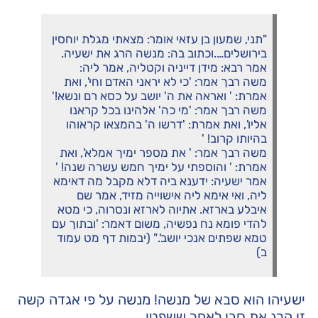
"תני, שמעון בן עזאי אומר: מצאתי מגלת יוחסין
בירושלים….וכתוב בה: מנשה הרג את ישעיה.
אמר רבא: מידן דייניה וקטליה, אמר ליה:
משה רבך אמר: 'כי לא יראני האדם וחי', ואת
אמרת: ' ואראה את ה' יושב על כסא רם ונשא!'
משה רבך אמר: 'מי כה' אלהינו בכל קראנו
אליו', ואת אמרת: 'דרשו ה' בהמצאו קראוהו
בהיותו קרוב! '
משה רבך אמר: ' את מספר ימיך אמלא', ואת
אמרת: ' והוספתי על ימיך חמש עשרה שנה! '
אמר ישעיה: ידענא ביה דלא מקבל מה דאימא
ליה, ואי אימא ליה אישוייה מזיד, אמר שם
איבלע בארזא. אתיוה לארזא ונסרוה, כי מטא
להדי פומא נח נפשיה, משום דאמר: 'ובתוך עם
טמא שפתים אנכי יושב'." (יבמות דף מט עמוד
ב)
ישעיהו הוא סבא של מנשה! מנשה על פי אגדה קשה
זו הרג את סבו לאחר ששפטו.