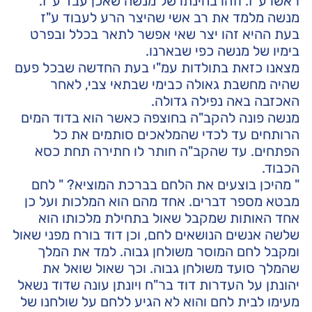
ראשו ע"ז. וזהו בחינתו של מנשה שאכן עבד ע"ז.
מנשה מלמד את רב אשי שהיצר הרע לעבוד ע"ז
בעת ההיא זהו יצר שאי אפשר לתאר בכלל ובפרט
בימיו של מנשה כפי שבארנו.
מצאנו כזאת בתולדות עמ"י בעת החדשה שבכל פעם
שהיה מחשבת גאולה כבימי שבתאי צבי, לאחר
האכזבה באה נפילה גדולה.
מנשה פונה להקב"ה בחוצפה כאשר הוא בדוד המים
הרותחים עד לכדי שהמלאכים סותמים את כל
הפתחים. עד שהקב"ה חותר לו חתירה תחת כסא
הכבוד.
" מהיכן בוצעים את הלחם בברכת המוציא? " לחם
מבטא מספר דברים. אחד מהם הוא המלכות ועל כן
אחד האותות שמקבל שאול בתחילת מלכותו הוא
שלשה אנשים הנושאים לחם, וכן דוד בורח מפני שאול
ומקבל לחם המוסר משולחן גבוה. למד את המלך
שהמלך סועד משולחן גבוה. וכך שאול שואל את
יהונתן על העדרות דוד בר"ח ויונתן עונה שדוד נשאל
מעימו לבית לחם והוא לא הגיע ללחם על שולחנו של