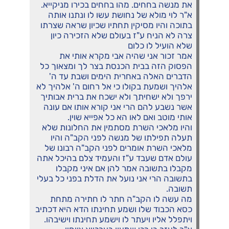
את מנשה בחחים. מהו בחחים בכירו מניקייא.
א"ר לוי מולא של נחושת עשו לו ונתנו אותה
בתוכה והיו מסיקין תחתיו שכיון שראה שצרתו
צרה לא הניח ע"ז בעולם שלא הזכירה כיון
שלא הועיל לו כלום
אמר זכור אני שהיה אבי מקרא אותי את
הפסוק הזה בבית הכנסת בצר לך ומצאוך כל
הדברים האלה באחרית הימים ושבת עד ה'
אלהיך ושמעת בקולו כי אל רחום ה' אלהיך לא
ירפך ולא ישחיתך ולא ישכח את ברית אבותיך
אשר נשבע להם הרי אני קורא אותו אם עונה
אותי מוטב ואם לאו הא כל אפייא שוין.
והיו מלאכי השרת מסתמין את החלונות שלא
תעלה תפילתו של מנשה לפני הקב"ה והיו
מלאכי השרת אומרים לפני הקב"ה רבונו של
עולם אדם שעבד ע"ז והעמיד צלם בהיכל אתה
מקבלו בתשובה אמר להן אם איני מקבלו
בתשובה הרי אני נועל את הדלת בפני כל בעלי
תשובה.
מה עשה לו הקב"ה חתר לו חתירה מתחת
כסא הכבוד שלו ושמע תחינתו הדא היא דכתיב
ויתפלל אליו ויעתר לו וישמע תחינתו וישיבהו.