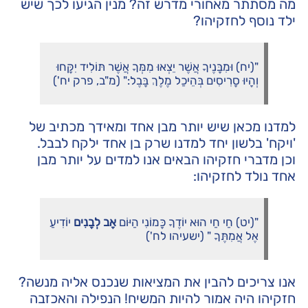
מה מסתתר מאחורי מדרש זה? מנין הגיעו לכך שיש
ילד נוסף לחזקיהו?
"(יח) וּמִבָּנֶיךָ אֲשֶׁר יֵצְאוּ מִמְּךָ אֲשֶׁר תּוֹלִיד יִקָּחוּ
וְהָיוּ סָרִיסִים בְּהֵיכַל מֶלֶךְ בָּבֶל:" (מ"ב, פרק יח')
למדנו מכאן שיש יותר מבן אחד ומאידך מכתיב של
'ויקח' בלשון יחד למדנו שרק בן אחד ילקח לבבל.
וכן מדברי חזקיהו הבאים אנו למדים על יותר מבן
אחד נולד לחזקיהו:
"(יט) חַי חַי הוּא יוֹדֶךָ כָּמוֹנִי הַיּוֹם
אָב לְבָנִים
יוֹדִיעַ
אֶל אֲמִתֶּךָ " (ישעיהו לח')
אנו צריכים להבין את המציאות שנכנס אליה מנשה?
חזקיהו היה אמור להיות המשיח! הנפילה והאכזבה