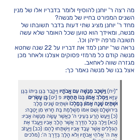
מה רצה ר' יוחנן להוסיף ולומר בדבריו אלו של מנין
השנים המפורט בחייו של מנשה?
מחד ר' יוחנן מציג שתי דעות בדבר תשובתו של
מנשה, ומאידך הוא טוען שכל האומר שלא עשה
תשובה מרפה ידיהן וכו'.
נראה שר' יוחנן למד את דבריו על 22 שנה שחטא
מנשה קודם כל מרמזי פסוקים אצלנו ולאחר מכן
מגזרה שווה לאחאב.
אצל בנו של מנשה נאמר כך:
"(יח)
וַיִּשְׁכַּב מְנַשֶּׁה עִם אֲבֹתָיו
וַיִּקָּבֵר בְּגַן בֵּיתוֹ בְּגַן
עֻזָּא
וַיִּמְלֹךְ אָמוֹן בְּנוֹ תַּחְתָּיו
: פ (יט)
בֶּן עֶשְׂרִים
וּשְׁתַּיִם שָׁנָה אָמוֹן בְּמַלְכוֹ
וּשְׁתַּיִם שָׁנִים מָלַךְ
בִּירוּשָׁלִָם וְשֵׁם אִמּוֹ מְשֻׁלֶּמֶת בַּת חָרוּץ מִן יָטְבָה:
(כ) וַיַּעַשׂ הָרַע בְּעֵינֵי ה' כַּאֲשֶׁר עָשָׂה מְנַשֶּׁה אָבִיו:
(כא) וַיֵּלֶךְ בְּכָל הַדֶּרֶךְ אֲשֶׁר הָלַךְ אָבִיו וַיַּעֲבֹד אֶת
הַגִּלֻּלִים אֲשֶׁר עָבַד אָבִיו וַיִּשְׁתַּחוּ לָהֶם: (כב) וַיַּעֲזֹב
אֶת ה' אֱלֹהֵי אֲבֹתָיו וְלֹא הָלַךְ בְּדֶרֶךְ ה': (מלכים