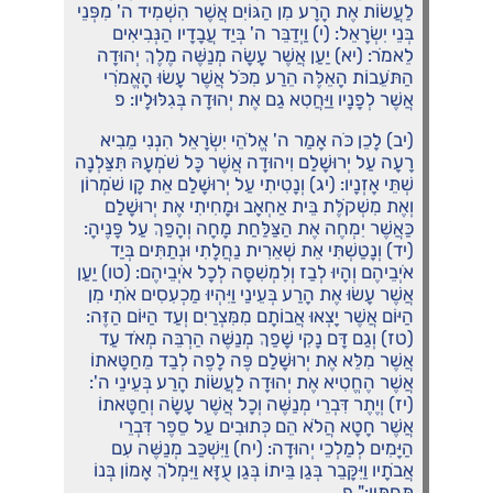
לַעֲשׂוֹת אֶת הָרָע מִן הַגּוֹיִם אֲשֶׁר הִשְׁמִיד ה' מִפְּנֵי
בְּנֵי יִשְׂרָאֵל: (י) וַיְדַבֵּר ה' בְּיַד עֲבָדָיו הַנְּבִיאִים
לֵאמֹר: (יא) יַעַן אֲשֶׁר עָשָׂה מְנַשֶּׁה מֶלֶךְ יְהוּדָה
הַתֹּעֵבוֹת הָאֵלֶּה הֵרַע מִכֹּל אֲשֶׁר עָשׂוּ הָאֱמֹרִי
אֲשֶׁר לְפָנָיו וַיַּחֲטִא גַם אֶת יְהוּדָה בְּגִלּוּלָיו: פ
(יב) לָכֵן כֹּה אָמַר ה' אֱלֹהֵי יִשְׂרָאֵל הִנְנִי מֵבִיא
רָעָה עַל יְרוּשָׁלִַם וִיהוּדָה אֲשֶׁר כָּל שֹׁמְעָהּ תִּצַּלְנָה
שְׁתֵּי אָזְנָיו: (יג) וְנָטִיתִי עַל יְרוּשָׁלִַם אֵת קָו שֹׁמְרוֹן
וְאֶת מִשְׁקֹלֶת בֵּית אַחְאָב וּמָחִיתִי אֶת יְרוּשָׁלִַם
כַּאֲשֶׁר יִמְחֶה אֶת הַצַּלַּחַת מָחָה וְהָפַךְ עַל פָּנֶיהָ:
(יד) וְנָטַשְׁתִּי אֵת שְׁאֵרִית נַחֲלָתִי וּנְתַתִּים בְּיַד
אֹיְבֵיהֶם וְהָיוּ לְבַז וְלִמְשִׁסָּה לְכָל אֹיְבֵיהֶם: (טו) יַעַן
אֲשֶׁר עָשׂוּ אֶת הָרַע בְּעֵינַי וַיִּהְיוּ מַכְעִסִים אֹתִי מִן
הַיּוֹם אֲשֶׁר יָצְאוּ אֲבוֹתָם מִמִּצְרַיִם וְעַד הַיּוֹם הַזֶּה:
(טז) וְגַם דָּם נָקִי שָׁפַךְ מְנַשֶּׁה הַרְבֵּה מְאֹד עַד
אֲשֶׁר מִלֵּא אֶת יְרוּשָׁלִַם פֶּה לָפֶה לְבַד מֵחַטָּאתוֹ
אֲשֶׁר הֶחֱטִיא אֶת יְהוּדָה לַעֲשׂוֹת הָרַע בְּעֵינֵי ה':
(יז) וְיֶתֶר דִּבְרֵי מְנַשֶּׁה וְכָל אֲשֶׁר עָשָׂה וְחַטָּאתוֹ
אֲשֶׁר חָטָא הֲלֹא הֵם כְּתוּבִים עַל סֵפֶר דִּבְרֵי
הַיָּמִים לְמַלְכֵי יְהוּדָה: (יח) וַיִּשְׁכַּב מְנַשֶּׁה עִם
אֲבֹתָיו וַיִּקָּבֵר בְּגַן בֵּיתוֹ בְּגַן עֻזָּא וַיִּמְלֹךְ אָמוֹן בְּנוֹ
תַּחְתָּיו:" פ