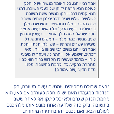
אמר רבי יוחנן: כל האומר מנשה אין לו חלק
לעולם הבא מרפה ידיהן של בעלי תשובה, דתני
תנא קמיה דרבי יוחנן: מנשה עשה תשובה
לשלשים ושלש שנים, דכתיב: 'בן שתים עשרה
שנה מנשה במלכו וחמשים וחמש שנה מלך
בירושלים… ויעש הרע ' וכו' כאשר עשה אחאב
מלך ישראל. כמה מלך אחאב – עשרין ותרתין
שנין, מנשה כמה מלך – חמשים וחמש. דל
מינייהו עשרים ותרתין – פשו להו תלתין ותלת.
אמר רבי יוחנן משום רבי שמעון בן יוחי: מאי
דכתיב: 'וישמע אליו ויחתר לו', ויעתר לו מיבעי
ליה! – מלמד שעשה לו הקדוש ברוך הוא כמין
מחתרת ברקיע, כדי לקבלו בתשובה, מפני
מדת הדין." (שם עמוד ב)
נראה שכולם מסכימים שמנשה עשה תשובה, רק
הנדנוד במעמדו האם יש לו חלק לעוה"ב אם לאו, הוא
מחמת הנזק שגרם ולא יכל לתקן אף לאחר ששב
בתשובה. נזק כזה שלדעה אחת מונע אותו מלהיכנס
לעולם הבא. ואם נכנס זהו בחתירה מיוחדת.