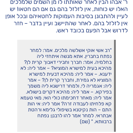
ר' אבהו הבין לאחר שאותתו לו מן השמים שלמלכים
האלו יש כוחות, אין לזלזל בהם גם אם הם חטאו! יש
לעיין ולהתבונן בסיבות העמוקות לחטאיהם ובכל אופן
אין לזלזל בהם. לאחר שהתיישב ועיין בדבר – חזר
לדרוש אבל הפעם בכובד ראש.
"רב אשי אוקי אשלשה מלכים. אמר: למחר
נפתח בחברין. אתא מנשה איתחזי ליה
בחלמיה. אמר: חברך וחבירי דאבוך קרית לן?
מהיכא בעית למישרא המוציא? – אמר ליה: לא
ידענא. – אמר ליה: מהיכא דבעית למישרא
המוציא לא גמירת, וחברך קרית לן? – אמר
ליה: אגמריה לי, ולמחר דרישנא ליה משמך
בפירקא. – אמר ליה: מהיכא דקרים בישולא.
אמר ליה: מאחר דחכימתו כולי האי, מאי טעמא
קא פלחיתו לעבודה זרה? אמר ליה: אי הות
התם – הות נקיטנא בשיפולי גלימא ורהטת
אבתראי. למחר אמר להו לרבנן: נפתח
ברבוותא. " (שם)