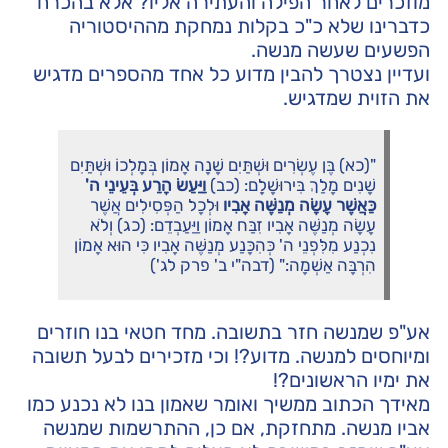
מוזכרים לאחר הפילה והעתירה אליו? אלא בהכרח
כדברינו שלא כ"כ בקלות נמחקת מההיסטוריה
הפשעים שעשה מנשה.
ועדיין נצטרך להבין מדוע כל אחד מהספרים מדגיש
את הזוית שמדגיש.
"(כא) בֶּן עֶשְׂרִים וּשְׁתַּיִם שָׁנָה אָמוֹן בְּמָלְכוֹ וּשְׁתַּיִם
שָׁנִים מָלַךְ בִּירוּשָׁלִָם: (כב)
וַיַּעַשׂ הָרַע בְּעֵינֵי ה'
כַּאֲשֶׁר עָשָׂה מְנַשֶּׁה אָבִיו
וּלְכָל הַפְּסִילִים אֲשֶׁר
עָשָׂה מְנַשֶּׁה אָבִיו זִבַּח אָמוֹן וַיַּעַבְדֵם: (כג) וְלֹא
נִכְנַע מִלִּפְנֵי ה' כְּהִכָּנַע מְנַשֶּׁה אָבִיו כִּי הוּא אָמוֹן
הִרְבָּה אַשְׁמָה:" (דבה"י ב' פרק לג')
אע"פ שמנשה חזר בתשובה. מחד חטאי בנו חוזרים
ומיוחסים למנשה. מדוע?! וכי מזכירים לבעל תשובה
את ימיו הראשונים?!
מאידך הכתוב ממשיך ואומר שאמון בנו לא נכנע כמו
אביו מנשה. מתחזקת, אם כן, ההתרשמות שמנשה