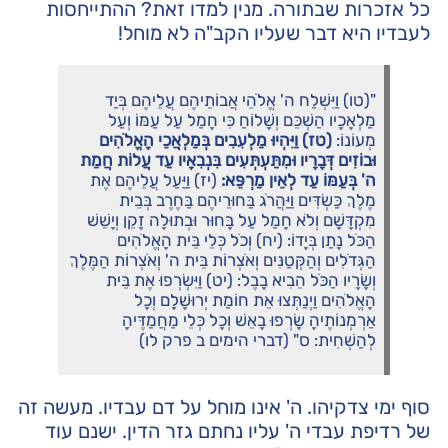
כל אזכרות שבתורה. מנין למדו זאת? ההתייחסות
לעבדיו היא דבר שעליו הקב"ה לא מוחל!
"(טו) וַיִּשְׁלַח ה' אֱלֹהֵי אֲבוֹתֵיהֶם עֲלֵיהֶם בְּיַד
מַלְאָכָיו הַשְׁכֵּם וְשָׁלוֹחַ כִּי חָמַל עַל עַמּוֹ וְעַל
מְעוֹנוֹ:
(טז) וַיִּהְיוּ מַלְעִבִים בְּמַלְאֲכֵי הָאֱלֹהִים
וּבוֹזִים דְּבָרָיו וּמִתַּעְתְּעִים בִּנְבִאָיו עַד עֲלוֹת חֲמַת
ה' בְּעַמּוֹ עַד לְאֵין מַרְפֵּא:
(יז) וַיַּעַל עֲלֵיהֶם אֶת
מֶלֶךְ כַּשְׂדִּים וַיַּהֲרֹג בַּחוּרֵיהֶם בַּחֶרֶב בְּבֵית
מִקְדָּשָׁם וְלֹא חָמַל עַל בָּחוּר וּבְתוּלָה זָקֵן וְיָשֵׁשׁ
הַכֹּל נָתַן בְּיָדוֹ: (יח) וְכֹל כְּלֵי בֵּית הָאֱלֹהִים
הַגְּדֹלִים וְהַקְּטַנִּים וְאֹצְרוֹת בֵּית ה' וְאֹצְרוֹת הַמֶּלֶךְ
וְשָׂרָיו הַכֹּל הֵבִיא בָבֶל: (יט) וַיִּשְׂרְפוּ אֶת בֵּית
הָאֱלֹהִים וַיְנַתְּצוּ אֵת חוֹמַת יְרוּשָׁלִָם וְכָל
אַרְמְנוֹתֶיהָ שָׂרְפוּ בָאֵשׁ וְכָל כְּלֵי מַחֲמַדֶּיהָ
לְהַשְׁחִית: ס" (דברי הימים ב פרק לו)
סוף ימי צדקיהו. ה' אינו מוחל על דם עבדיו. מעשה זה
של רדיפת עבדי ה' עליו נחתם גזר הדין. ישנם עוד