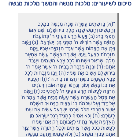
סיכום לשיעורים: מלכות מנשה והמשך מלכות מנשה
"(א) בֶּן שְׁתֵּים עֶשְׂרֵה שָׁנָה מְנַשֶּׁה בְמָלְכוֹ
וַחֲמִשִּׁים וְחָמֵשׁ שָׁנָה מָלַךְ בִּירוּשָׁלִָם וְשֵׁם אִמּוֹ
חֶפְצִי בָהּ: (ב) וַיַּעַשׂ הָרַע בְּעֵינֵי ה' כְּתוֹעֲבֹת
הַגּוֹיִם אֲשֶׁר הוֹרִישׁ ה' מִפְּנֵי בְּנֵי יִשְׂרָאֵל: (ג) וַיָּשָׁב
וַיִּבֶן אֶת הַבָּמוֹת אֲשֶׁר אִבַּד חִזְקִיָּהוּ אָבִיו וַיָּקֶם
מִזְבְּחֹת לַבַּעַל וַיַּעַשׂ אֲשֵׁרָה כַּאֲשֶׁר עָשָׂה אַחְאָב
מֶלֶךְ יִשְׂרָאֵל וַיִּשְׁתַּחוּ לְכָל צְבָא הַשָּׁמַיִם וַיַּעֲבֹד
אֹתָם: (ד) וּבָנָה מִזְבְּחֹת בְּבֵית ה' אֲשֶׁר אָמַר ה'
בִּירוּשָׁלִַם אָשִׂים אֶת שְׁמִי: (ה) וַיִּבֶן מִזְבְּחוֹת לְכָל
צְבָא הַשָּׁמָיִם בִּשְׁתֵּי חַצְרוֹת בֵּית ה': (ו) וְהֶעֱבִיר
אֶת בְּנוֹ בָּאֵשׁ וְעוֹנֵן וְנִחֵשׁ וְעָשָׂה אוֹב וְיִדְּעֹנִים
הִרְבָּה לַעֲשׂוֹת הָרַע בְּעֵינֵי ה' לְהַכְעִיס: (ז) וַיָּשֶׂם
אֶת פֶּסֶל הָאֲשֵׁרָה אֲשֶׁר עָשָׂה בַּבַּיִת אֲשֶׁר אָמַר ה'
אֶל דָּוִד וְאֶל שְׁלֹמֹה בְנוֹ בַּבַּיִת הַזֶּה וּבִירוּשָׁלִַם
אֲשֶׁר בָּחַרְתִּי מִכֹּל שִׁבְטֵי יִשְׂרָאֵל אָשִׂים אֶת שְׁמִי
לְעוֹלָם: (ח) וְלֹא אֹסִיף לְהָנִיד רֶגֶל יִשְׂרָאֵל מִן
הָאֲדָמָה אֲשֶׁר נָתַתִּי לַאֲבוֹתָם רַק אִם יִשְׁמְרוּ
לַעֲשׂוֹת כְּכֹל אֲשֶׁר צִוִּיתִים וּלְכָל הַתּוֹרָה אֲשֶׁר צִוָּה
אֹתָם עַבְדִּי מֹשֶׁה: (ט) וְלֹא שָׁמֵעוּ וַיַּתְעֵם מְנַשֶּׁה