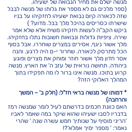
מנשה ישלם את מחיר הנבואה של ישעיהו.
{ספר מלכים גם לא מספר את גלותו של מנשה לבבל
שזה לכאורה קיום נבואת ישעיהו לחזקיהו על בניו
שישרתו כסריסים בהיכל מלך בבל. מדוע? }
ביקש הקב"ה לעשות חזקיהו משיח אלא שלא אמר
שירה. ציפיות גדולות ונבואות חשובות נתלו בחזקיהו.
מלך אשור ניגף, אסירים במצרים שוחררו. אבל בסוף
הכל מתרסק לכאורה. שחרור י-ם היה לרגע. והנה
אסר חדון מלך אשור חוזר ומוחק את מצרים ופוגע
ביהודה. תחושה נוראית של עזב ה' את הארץ. מנשה
קרוע בתוכו. מנשה אינו ברור לו מה תפקידו בתוך
המהלך האלוקי הזה?
* דמותו של מנשה בראי חז"ל: (חלק ב' – המשך
והרחבה)
האם כוונת חכמים בדרשתם לעיל לומר שמנשה רמז
בדבריו לסבו ישעיהו שהוא שיקר במה שאמר לאביו
'הריני מוסיף על שנותיך חמש עשרה שנה ' שהרי
נאמר: ' מספר ימיך אמלא'?!