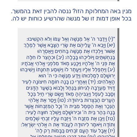
מנין באה המחלוקת הזו? ננסה להבין זאת בהמשך.
בכל אופן דמות זו של מנשה שהרשיע כוחות יש לה.
"(י) וַיְדַבֵּר ה' אֶל מְנַשֶּׁה וְאֶל עַמּוֹ וְלֹא הִקְשִׁיבוּ:
(יא) וַיָּבֵא ה' עֲלֵיהֶם אֶת שָׂרֵי הַצָּבָא אֲשֶׁר לְמֶלֶךְ
אַשּׁוּר וַיִּלְכְּדוּ אֶת מְנַשֶּׁה בַּחֹחִים וַיַּאַסְרֻהוּ
בַּנְחֻשְׁתַּיִם וַיּוֹלִיכֻהוּ בָּבֶלָה: (יב) וּכְהָצֵר לוֹ חִלָּה
אֶת פְּנֵי ה' אֱלֹהָיו וַיִּכָּנַע מְאֹד מִלִּפְנֵי אֱלֹהֵי אֲבֹתָיו:
(יג) וַיִּתְפַּלֵּל אֵלָיו וַיֵּעָתֶר לוֹ וַיִּשְׁמַע תְּחִנָּתוֹ וַיְשִׁיבֵהוּ
יְרוּשָׁלִַם לְמַלְכוּתוֹ וַיֵּדַע מְנַשֶּׁה כִּי ה' הוּא
הָאֱלֹהִים: (יד) וְאַחֲרֵי כֵן בָּנָה חוֹמָה חִיצוֹנָה לְעִיר
דָּוִיד מַעְרָבָה לְגִיחוֹן בַּנַּחַל וְלָבוֹא בְשַׁעַר הַדָּגִים
וְסָבַב לָעֹפֶל וַיַּגְבִּיהֶהָ מְאֹד וַיָּשֶׂם שָׂרֵי חַיִל בְּכָל
הֶעָרִים הַבְּצֻרוֹת בִּיהוּדָה: (טו) וַיָּסַר אֶת אֱלֹהֵי
הַנֵּכָר וְאֶת הַסֶּמֶל מִבֵּית ה' וְכָל הַמִּזְבְּחוֹת אֲשֶׁר
בָּנָה בְּהַר בֵּית ה' וּבִירוּשָׁלִָם וַיַּשְׁלֵךְ חוּצָה לָעִיר:
(טז) וַיִּבֶן אֶת מִזְבַּח ה' וַיִּזְבַּח עָלָיו זִבְחֵי שְׁלָמִים
וְתוֹדָה וַיֹּאמֶר לִיהוּדָה לַעֲבוֹד אֶת ה אֱלֹהֵי יִשְׂרָאֵל:
(יז) אֲבָל עוֹד הָעָם זֹבְחִים בַּבָּמוֹת רַק לַה'
אֱלֹהֵיהֶם: (יח) וְיֶתֶר דִּבְרֵי מְנַשֶּׁה וּתְפִלָּתוֹ אֶל