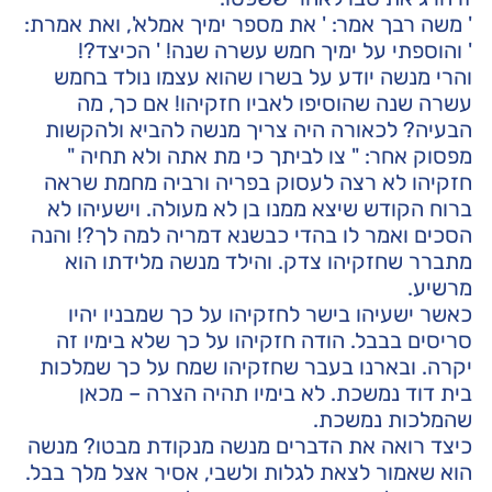
' משה רבך אמר: ' את מספר ימיך אמלא', ואת אמרת:
' והוספתי על ימיך חמש עשרה שנה! ' הכיצד?!
והרי מנשה יודע על בשרו שהוא עצמו נולד בחמש
עשרה שנה שהוסיפו לאביו חזקיהו! אם כך, מה
הבעיה? לכאורה היה צריך מנשה להביא ולהקשות
מפסוק אחר: " צו לביתך כי מת אתה ולא תחיה "
חזקיהו לא רצה לעסוק בפריה ורביה מחמת שראה
ברוח הקודש שיצא ממנו בן לא מעולה. וישעיהו לא
הסכים ואמר לו בהדי כבשנא דמריה למה לך?! והנה
מתברר שחזקיהו צדק. והילד מנשה מלידתו הוא
מרשיע.
כאשר ישעיהו בישר לחזקיהו על כך שמבניו יהיו
סריסים בבבל. הודה חזקיהו על כך שלא בימיו זה
יקרה. ובארנו בעבר שחזקיהו שמח על כך שמלכות
בית דוד נמשכת. לא בימיו תהיה הצרה – מכאן
שהמלכות נמשכת.
כיצד רואה את הדברים מנשה מנקודת מבטו? מנשה
הוא שאמור לצאת לגלות ולשבי, אסיר אצל מלך בבל.