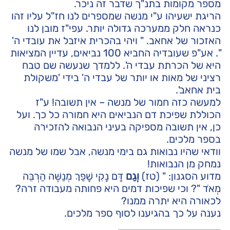
מספר מקומות בתנ"ך שדבר זה ניכר.
הריגת ישעיהו ע"י מנשה שמספרים לנו חז"ל עליו זהו
כנראה חלק ממערכה גדולה יותר. עפי"ז מובן לנו
האזכור של אחאב. " ויהי בהכרית איזבל את עובדי ה'
". אע"פ שעובדיה החביא 100 נביאים, עדיין המציאות
היא של הכרתת עבדי ה'. ללמדך שנעשה שם טבח
רציני של מאות או יותר של עבדי ה' בידי 'משקולת
בית אחאב'.
למעשה כזה חמור של מנשה – אין תשובה! ע"ז
הכוללת שפיכת דם הנביאים היא חמורה כל כך. ועל
כן, אין תשובה מספיקה בעיני הנבואה להזכירה
בספר מלכים.
וודאי שהיו נבואות גם בימי מנשה, אבל שמו של מנשה
נמחק מן הנבואות!
מדוע הסגנון: " (טז)
וְגַם
דָּם נָקִי שָׁפַךְ מְנַשֶּׁה הַרְבֵּה
מְאֹד "? וכי שפיכות דמים היא פחותה מעבודה זרה?
לכאורה היא יתרה ממנו?
נענה על כך בהגיענו לסוף ספר מלכים.