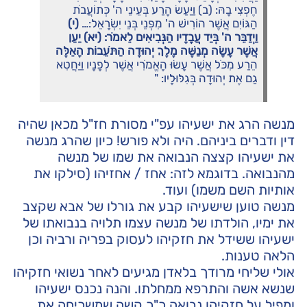
חֶפְצִי בָהּ: (ב) וַיַּעַשׂ הָרַע בְּעֵינֵי ה' כְּתוֹעֲבֹת
הַגּוֹיִם אֲשֶׁר הוֹרִישׁ ה' מִפְּנֵי בְּנֵי יִשְׂרָאֵל:…
(י)
וַיְדַבֵּר ה' בְּיַד עֲבָדָיו הַנְּבִיאִים לֵאמֹר: (יא) יַעַן
אֲשֶׁר עָשָׂה מְנַשֶּׁה מֶלֶךְ יְהוּדָה הַתֹּעֵבוֹת הָאֵלֶּה
הֵרַע מִכֹּל אֲשֶׁר עָשׂוּ הָאֱמֹרִי אֲשֶׁר לְפָנָיו וַיַּחֲטִא
גַם אֶת יְהוּדָה בְּגִלּוּלָיו: "
מנשה הרג את ישעיהו עפ"י מסורת חז"ל מכאן שהיה
דין ודברים ביניהם. היה ולא פורש! כיון שהרג מנשה
את ישעיהו קצצה הנבואה את שמו של מנשה
מהנבואה. בדוגמא לזה: אחז / אחזיהו (סילקו את
אותיות השם משמו) ועוד.
מנשה טוען שישעיהו קבע את גורלו של אבא שקצב
את ימיו, הולדתו של מנשה עצמו תלויה בנבואתו של
ישעיהו ששידל את חזקיהו לעסוק בפריה ורביה וכן
הלאה טענות.
אולי שליחי מרודך בלאדן מגיעים לאחר נשואי חזקיהו
שנשא אשה והתרפא ממחלתו. והנה נכנס ישעיהו
ומפיל על חזקיהו נבואה כ"כ קשה שמשכיחה את