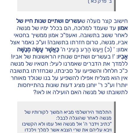
ב' פרק כא')
חישוב קצר מעלה ש
עשרים ושתיים שנות חייו של
אמון
עד שעמד למלוכה, הם בכלל ימיו של מנשה
לאחר ששב בתשובה. ואעפ"כ אמון ממשיך בחטאי
אביו, מנשה, טרום חזרתו בתשובה! וע"כ נאמר אצל
אמון: ' (כ) וַיַּעַשׂ הָרַע בְּעֵינֵי ה'
כַּאֲשֶׁר עָשָׂה מְנַשֶּׁה
אָבִיו:
'! בעשרים ושתיים שנותיו הראשונות של אביו!
ללמדך את הדברים שאמרנו לעיל: חטאיו של מנשה
כ"כ חלחלו והשפיעו על סביבתו, שבחזרתו בתשובה
אין הוא מצליח אפילו להשפיע על בנו שנולד מאוחר
יותר! וע"כ ר' יוחנן מציג דעות שונות בהתייחסות
לתשובתו של מנשה האם הועילה או לאו?
התלמוד הירושלמי מביא המשך לקורותיו של
מנשה לאחר שהוגלה לבבל:
"כתיב וידבר ה' אל מנשה ואל עמו ולא הקשיבו
ויבא עליהם את שרי הצבא אשר למלך וילכדו