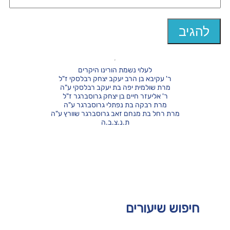
לעלוי נשמת הורינו היקרים
ר' עקיבא בן הרב יעקב יצחק רבלסקי ז"ל
מרת שולמית יפה בת יעקב רבלסקי ע"ה
ר' אליעזר חיים בן יצחק גרוסברגר ז"ל
מרת רבקה בת נפתלי גרוסברגר ע"ה
מרת רחל בת מנחם זאב גרוסברגר שוורץ ע"ה
ת.נ.צ.ב.ה
חיפוש שיעורים