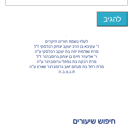
לעלוי נשמת הורינו היקרים
ר' עקיבא בן הרב יעקב יצחק רבלסקי ז"ל
מרת שולמית יפה בת יעקב רבלסקי ע"ה
ר' אליעזר חיים בן יצחק גרוסברגר ז"ל
מרת רבקה בת נפתלי גרוסברגר ע"ה
מרת רחל בת מנחם זאב גרוסברגר שוורץ ע"ה
ת.נ.צ.ב.ה
חיפוש שיעורים