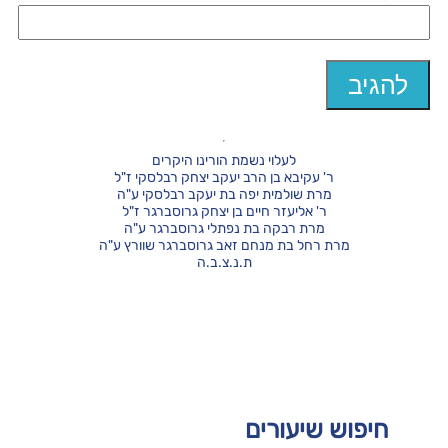
לעלוי נשמת הורינו היקרים
ר' עקיבא בן הרב יעקב יצחק רבלסקי ז"ל
מרת שולמית יפה בת יעקב רבלסקי ע"ה
ר' אליעזר חיים בן יצחק גרוסברגר ז"ל
מרת רבקה בת נפתלי גרוסברגר ע"ה
מרת רחל בת מנחם זאב גרוסברגר שוורץ ע"ה
ת.נ.צ.ב.ה
חיפוש שיעורים