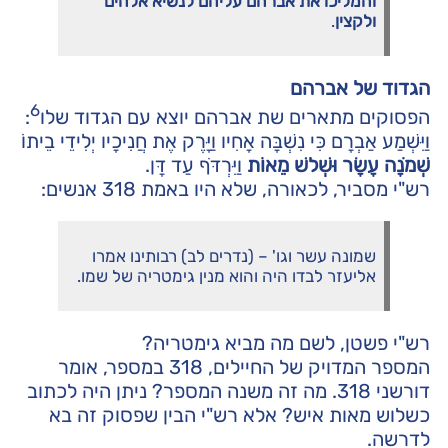
והמליכו את אברהם עליהם לנשיא אלהים
ולקצין
.
הגדוד של אברהם
6
הפסוקים מתארים שת אברהם יוצא עם הגדוד שלו
:
וַיִּשְׁמַע אַבְרָם כִּי נִשְׁבָּה אָחִיו וַיָּרֶק אֶת חֲנִיכָיו יְלִידֵי בֵיתוֹ
שְׁמֹנָה עָשָׂר וּשְׁלשׁ מֵאוֹת
וַיִּרְדֹּף עַד דָּן.
רש"י מסביר, לכאורה, שלא היו באמת 318 אנשים:
שמונה עשר וגו' – (נדרים לב) רבותינו אמרו
אליעזר לבדו היה והוא מנין גימטריה של שמו.
רש"י פשטן, לשם מה מביא גימטריה?
המספר המדויק של החיילים, 318 במספר, אומר
דורשני 318. מה זה משנה המספר? ניתן היה לכתוב
כשלוש מאות איש? אלא רש"י הבין שפסוק זה בא
לדרשה.