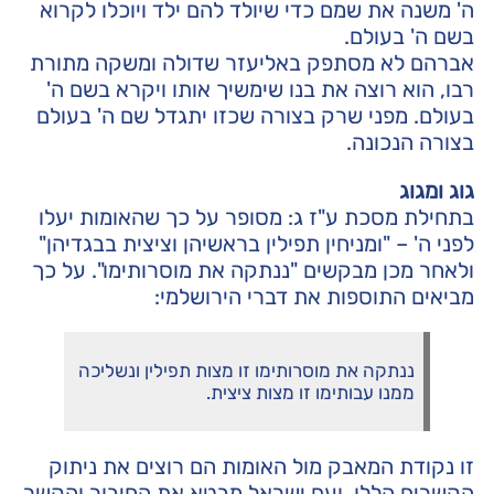
ה' משנה את שמם כדי שיולד להם ילד ויוכלו לקרוא
בשם ה' בעולם.
אברהם לא מסתפק באליעזר שדולה ומשקה מתורת
רבו, הוא רוצה את בנו שימשיך אותו ויקרא בשם ה'
בעולם. מפני שרק בצורה שכזו יתגדל שם ה' בעולם
בצורה הנכונה.
גוג ומגוג
בתחילת מסכת ע"ז ג: מסופר על כך שהאומות יעלו
לפני ה' – "ומניחין תפילין בראשיהן וציצית בבגדיהן"
ולאחר מכן מבקשים "ננתקה את מוסרותימו". על כך
מביאים התוספות את דברי הירושלמי:
ננתקה את מוסרותימו זו מצות תפילין ונשליכה
ממנו עבותימו זו מצות ציצית.
זו נקודת המאבק מול האומות הם רוצים את ניתוק
הקשרים הללו. ועם ישראל מבטא את החיבור והקשר