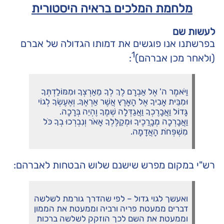
מלחמת המלכים בראיה היסטורית
לעשות שם
בפרשתנו אנו פוגשים את דמותו הגדולה של אברם
1
(ולאחר מכן אברהם)
:
וַיֹּאמֶר ה' אֶל אַבְרָם לֶךְ לְךָ מֵאַרְצְךָ וּמִמּוֹלַדְתְּךָ
וּמִבֵּית אָבִיךָ אֶל הָאָרֶץ אֲשֶׁר אַרְאֶךָּ. וְאֶעֶשְׂךָ לְגוֹי
גָּדוֹל וַאֲבָרֶכְךָ וַאֲגַדְּלָה שְׁמֶךָ וֶהְיֵה בְּרָכָה.
וַאֲבָרְכָה מְבָרֲכֶיךָ וּמְקַלֶּלְךָ אָאֹר וְנִבְרְכוּ בְךָ כֹּל
מִשְׁפְּחֹת הָאֲדָמָה.
רש"י במקום מפרש שישנם שלוש הבטחות לאברהם:
ואעשך לגוי גדול – לפי שהדרך גורמת לשלשה
דברים ממעטת פריה ורביה וממעטת את הממון
וממעטת את השם לכך הוזקק לשלשה ברכות