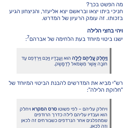
מה הפשט בכך?
חניכי ביתו יצאו ובראשם יצא אליעזר, והניצחון הגיע
בזכותו. זה עומק הרעיון של המדרש.
ויהי בחצי הלילה
7
ישנו ביטוי מיוחד בעת הלחימה של אברהם
:
וַיֵּחָלֵק עֲלֵיהֶם לַיְלָה
הוּא וַעֲבָדָיו וַיַּכֵּם וַיִּרְדְּפֵם עַד
חוֹבָה אֲשֶׁר מִשְּׂמֹאל לְדַמָּשֶׂק.
רש"י מביא את המדרשים להבנת הביטוי המיוחד של
"חלוקת הלילה":
ויחלק עליהם – לפי פשוטו
סרס המקרא
ויחלק
הוא ועבדיו עליהם לילה כדרך הרודפים
שמתפלגים אחר הנרדפים כשבורחים זה לכאן
וזה לכאן.