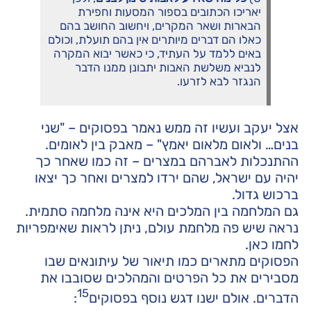
יאריכו הכתובים בספור המסעות וחפירת
הבארות ושאר המקרים, ויחשוב החושב בהם
כאלו הם דברים מיותרים אין בהם תועלת, וכולם
באים ללמד על העתיד, כי כאשר יבוא המקרה
לנביא משלשת האבות יתבונן ממנו הדבר
הנגזר לבא לזרעו.
אצל יעקב ועשיו זה ממש נאמר בפסוקים – "שני
בנים… ולאום מלאום יאמץ" – מאבק בין לאומים.
ההתנכלות לאברהם במצרים – זה כמו שאחר כך
יהיה עם ישראל, שהם ירדו למצרים ואחר כך יצאו
ברכוש גדול.
גם המלחמה בין המלכים היא אינה מלחמה סתמית.
נראה שיש פה מלחמת עולם, ניתן לראות שאימפריות
לחמו כאן.
הפסוקים מתארים כמו תיאור של עיתונאים שבו
מסבירים את כל הפרטים והמהלכים שסובבו את
15
הדברים. אולם ישנו דגש נוסף בפסוקים
: