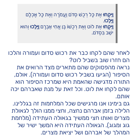
וַיִּקְחוּ
אֶת כָּל רְכֻשׁ סְדֹם וַעֲמֹרָה וְאֶת כָּל אָכְלָם
וַיֵּלֵכוּ
.
וַיִּקְחוּ
אֶת לוֹט וְאֶת רְכֻשׁוֹ בֶּן אֲחִי אַבְרָם
וַיֵּלֵכוּ
וְהוּא
ישֵׁב בִּסְדֹם.
לאחר שהם לקחו כבר את רכוש סדום ועמורה והלכו
הם חזרו שוב בשביל לוט?
נראה מהפסוקים שהם מתארים מצד הרואים את
הסיפור (הגיעו בשביל רכוש סדום ועמורה). אולם,
התורה מדגישה שהאמת היא שמרכז הסיפור הוא
שהם לקחו את לוט. וכל זאת על מנת שאברהם יכה
אותם.
גם בימינו אנו מרגישים שכל המלחמות זה בגללינו.
הלילה בזמן אברהם נחצה, וחצי ממנו הולך לגאולת
מצרים ואותו חצי ממשיך בגאולה העתידה (מלחמת
גוג ומגוג). הגאולה העתידה היא המשך ישיר של
המהלך של אברהם ושל יציאת מצרים.