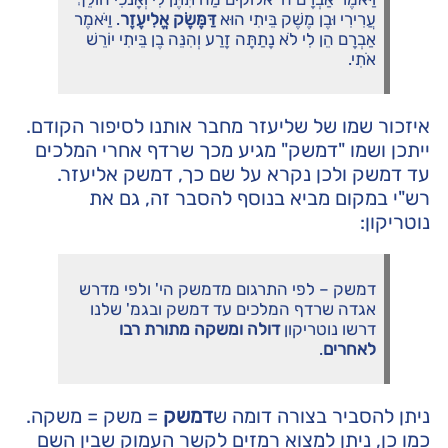
עֲרִירִי וּבֶן מֶשֶׁק בֵּיתִי הוּא
דַּמֶּשֶׂק אֱלִיעֶזֶר
. וַיֹּאמֶר
אַבְרָם הֵן לִי לֹא נָתַתָּה זָרַע וְהִנֵּה בֶן בֵּיתִי יוֹרֵשׁ
אֹתִי.
איזכור שמו של שליעזר מחבר אותנו לסיפור הקודם.
ייתכן ושמו "דמשק" מגיע מכך שרדף אחרי המלכים
עד דמשק ולכן נקרא על שם כך, דמשק אליעזר.
רש"י במקום מביא בנוסף להסבר זה, גם את
נוטריקון:
דמשק – לפי התרגום מדמשק הי' ולפי מדרש
אגדה שרדף המלכים עד דמשק ובגמ' שלנו
דרשו נוטריקון
דולה ומשקה מתורת רבו
לאחרים
.
ניתן להסביר בצורה דומה ש
דמשק
= משק = משקה.
כמו כן, ניתן למצוא רמזים לקשר העמוק שבין השם