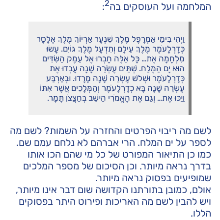
2
המלחמה ועל העוסקים בה
:
וַיְהִי בִּימֵי אַמְרָפֶל מֶלֶךְ שִׁנְעָר אַרְיוֹךְ מֶלֶךְ אֶלָּסָר
כְּדָרְלָעֹמֶר מֶלֶךְ עֵילָם וְתִדְעָל מֶלֶךְ גּוֹיִם. עָשׂוּ
מִלְחָמָה אֶת… כָּל אֵלֶּה חָבְרוּ אֶל עֵמֶק הַשִּׂדִּים
הוּא יָם הַמֶּלַח. שְׁתֵּים עֶשְׂרֵה שָׁנָה עָבְדוּ אֶת
כְּדָרְלָעֹמֶר וּשְׁלשׁ עֶשְׂרֵה שָׁנָה מָרָדוּ. וּבְאַרְבַּע
עֶשְׂרֵה שָׁנָה בָּא כְדָרְלָעֹמֶר וְהַמְּלָכִים אֲשֶׁר אִתּוֹ
וַיַּכּוּ אֶת… וְגַם אֶת הָאֱמֹרִי הַיּשֵׁב בְּחַצֲצֹן תָּמָר.
לשם מה ריבוי הפרטים והחזרה על השמות? לשם מה
לספר על ים המלח. הרי אברהם לא נלחם עמם שם.
כמו כן התיאור המפורט של כל מי שהם הכו אותו
בדרך נראה מיותר. וכן הסיכום של מספר המלכים
שמופיעים בפסוק נראה מיותר.
אולם, כמובן בתורתנו הקדושה שום דבר אינו מיותר,
ויש להבין לשם מה האריכות ופירוט היתר בפסוקים
הללו.