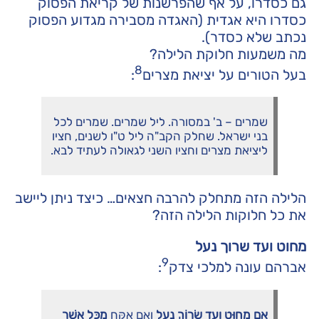
גם כסדרו, על אף שהפרשנות של קריאת הפסוק
כסדרו היא אגדית (האגדה מסבירה מגדוע הפסוק
נכתב שלא כסדר).
מה משמעות חלוקת הלילה?
8
בעל הטורים על יציאת מצרים
:
שמרים – ב' במסורה. ליל שמרים. שמרים לכל
בני ישראל. שחלק הקב"ה ליל ט"ו לשנים, חציו
ליציאת מצרים וחציו השני לגאולה לעתיד לבא.
הלילה הזה מתחלק להרבה חצאים… כיצד ניתן ליישב
את כל חלוקות הלילה הזה?
מחוט ועד שרוך נעל
9
אברהם עונה למלכי צדק
:
אִם מִחוּט וְעַד שְׂרוֹךְ נַעַל
וְאִם אֶקַּח
מִכָּל אֲשֶׁר