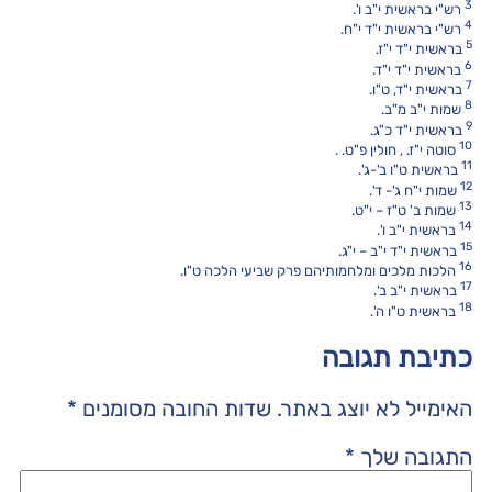
3
רש"י בראשית י"ב ו'.
4
רש"י בראשית י"ד י"ח.
5
בראשית י"ד י"ז.
6
בראשית י"ד י"ד.
7
בראשית י"ד, ט"ו.
8
שמות י"ב מ"ב.
9
בראשית י"ד כ"ג.
10
סוטה י"ז. , חולין פ"ט. .
11
בראשית ט"ו ב'-ג'.
12
שמות י"ח ג'- ד'.
13
שמות ב' ט"ז – י"ט.
14
בראשית י"ב ו'.
15
בראשית י"ד י"ב – י"ג.
16
הלכות מלכים ומלחמותיהם פרק שביעי הלכה ט"ו.
17
בראשית י"ב ב'.
18
בראשית ט"ו ה'.
כתיבת תגובה
האימייל לא יוצג באתר.
שדות החובה מסומנים
*
התגובה שלך
*