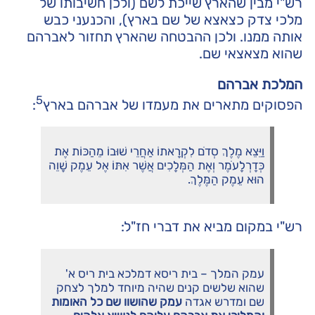
רש"י מבין שהארץ שייכת לשם (ולכן חשיבותו של
מלכי צדק כצאצא של שם בארץ), והכנעני כבש
אותה ממנו. ולכן ההבטחה שהארץ תחזור לאברהם
שהוא מצאצאי שם.
המלכת אברהם
5
הפסוקים מתארים את מעמדו של אברהם בארץ
:
וַיֵּצֵא מֶלֶךְ סְדֹם לִקְרָאתוֹ אַחֲרֵי שׁוּבוֹ מֵהַכּוֹת אֶת
כְּדָרְלָעֹמֶר וְאֶת הַמְּלָכִים אֲשֶׁר אִתּוֹ אֶל עֵמֶק שָׁוֵה
הוּא עֵמֶק הַמֶּלֶךְ.
רש"י במקום מביא את דברי חז"ל:
עמק המלך – בית ריסא דמלכא בית ריס א'
שהוא שלשים קנים שהיה מיוחד למלך לצחק
שם ומדרש אגדה
עמק שהושוו שם כל האומות