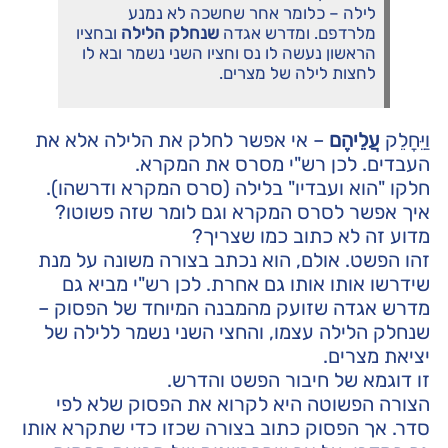
לילה – כלומר אחר שחשכה לא נמנע
מלרדפם. ומדרש אגדה
שנחלק הלילה
ובחציו
הראשון נעשה לו נס וחציו השני נשמר ובא לו
לחצות לילה של מצרים.
וַיֵּחָלֵק
עֲלֵיהֶם
– אי אפשר לחלק את הלילה אלא את
העבדים. לכן רש"י מסרס את המקרא.
חלקו "הוא ועבדיו" בלילה (סרס המקרא ודרשהו).
איך אפשר לסרס המקרא וגם לומר שזה פשוטו?
מדוע זה לא כתוב כמו שצריך?
זהו הפשט. אולם, הוא נכתב בצורה משונה על מנת
שידרשו אותו אותו גם אחרת. לכן רש"י מביא גם
מדרש אגדה שזועק מהמבנה המיוחד של הפסוק –
שנחלק הלילה עצמו, והחצי השני נשמר ללילה של
יציאת מצרים.
זו דוגמא של חיבור הפשט והדרש.
הצורה הפשוטה היא לקרוא את הפסוק שלא לפי
סדר. אך הפסוק כתוב בצורה שכזו כדי שתקרא אותו