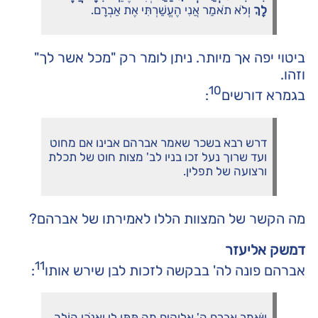
לָךְ
וְלֹא תֹאמַר אֲנִי הֶעֱשַׁרְתִּי אֶת אַבְרָם.
ביטוי יפה אך מיותר. ניתן לומר רק "מכל אשר לך"
וזהו.
10
בגמרא דורשים
:
דרש רבא בשכר שאמר אברהם אבינו אם מחוט
ועד שרוך נעל זכו בניו לב' מצות חוט של תכלת
ורצועה של תפלין.
מה הקשר של המצוות הללו לאמירתו של אברהם?
דמשק אליעזר
11
אברהם פונה לה' בבקשה לזכות לבן שירש אותו
:
וַיֹּאמֶר אַבְרָם ה' אלוקים מַה תִּתֶּן לִי וְאָנֹכִי הוֹלֵךְ