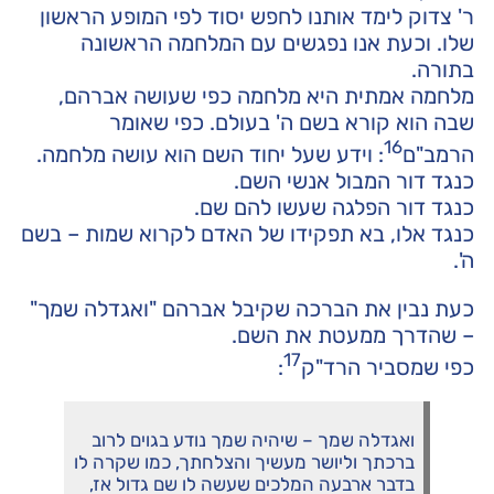
ר' צדוק לימד אותנו לחפש יסוד לפי המופע הראשון
שלו. וכעת אנו נפגשים עם המלחמה הראשונה
בתורה.
מלחמה אמתית היא מלחמה כפי שעושה אברהם,
שבה הוא קורא בשם ה' בעולם. כפי שאומר
16
הרמב"ם
: וידע שעל יחוד השם הוא עושה מלחמה.
כנגד דור המבול אנשי השם.
כנגד דור הפלגה שעשו להם שם.
כנגד אלו, בא תפקידו של האדם לקרוא שמות – בשם
ה'.
כעת נבין את הברכה שקיבל אברהם "ואגדלה שמך"
– שהדרך ממעטת את השם.
17
כפי שמסביר הרד"ק
:
ואגדלה שמך – שיהיה שמך נודע בגוים לרוב
ברכתך וליושר מעשיך והצלחתך, כמו שקרה לו
בדבר ארבעה המלכים שעשה לו שם גדול אז,