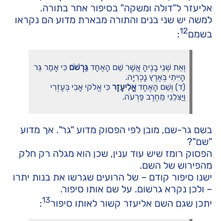
אליעזר ל"דולה ומשקה" בסיפור אחר בתורה.
למשה יש שני בנים והתורה מבארת מדוע הם נקראו
12
בשמם
:
וְאֵת שְׁנֵי בָנֶיהָ אֲשֶׁר שֵׁם הָאֶחָד
גֵּרְשֹׁם
כִּי אָמַר גֵּר
הָיִיתִי בְּאֶרֶץ נָכְרִיָּה.
(ד) וְשֵׁם הָאֶחָד
אֱלִיעֶזֶר
כִּי אֱלֹקי אָבִי בְּעֶזְרִי
וַיַּצִּלֵנִי מֵחֶרֶב פַּרְעֹה.
בשם גר-שם, מובן לפי הפסוק מדוע "גר". אך מדוע
"שם"?
הפסוק רומז שיש עוד ענין, שכן הוא מגלה רק חלק
מהפירוש של השם.
ישנו סיפור קודם – של הרועים שגרשו את בנות יתרו
– ולכן נקרא גרשום. על שם אותו סיפור.
13
יתכן שגם השם אליעזר קשור לאותו סיפור
: