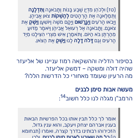
(טז) וּלְכֹהֵן מִדְיָן שֶׁבַע בָּנוֹת וַתָּבֹאנָה
וַתִּדְלֶנָה
וַתְּמַלֶּאנָה אֶת הָרְהָטִים
לְהַשְׁקוֹת
צֹאן אֲבִיהֶן.
וַיָּבֹאוּ הָרֹעִים
וַיְגָרֲשׁוּם
וַיָּקָם משֶׁה וַיּוֹשִׁעָן
וַיַּשְׁקְ
אֶת
צֹאנָם. וַתָּבֹאנָה אֶל רְעוּאֵל אֲבִיהֶן וַיֹּאמֶר מַדּוּעַ
מִהַרְתֶּן בֹּא הַיּוֹם. וַתֹּאמַרְןָ אִישׁ מִצְרִי הִצִּילָנוּ מִיַּד
הָרֹעִים וְגַם
דָּלֹה דָלָה
לָנוּ
וַיַּשְׁקְ
אֶת הַצֹּאן.
בסיפור הדליה וההשקאה רמוז עניינו של אליעזר
שהיה דולה ומשקה – דמשק אליעזר.
מה הרעיון שעומד מאחורי כל הדרשות הללו?
מעשה אבות סימן לבנים
14
הרמב"ן מגלה לנו כלל חשוב
:
אומר לך כלל תבין אותו בכל הפרשיות הבאות
בענין אברהם יצחק ויעקב, והוא ענין גדול,
הזכירוהו רבותינו בדרך קצרה, ואמרו (תנחומא
ט)
כל מה שאירע לאבות סימן לבנים
, ולכן