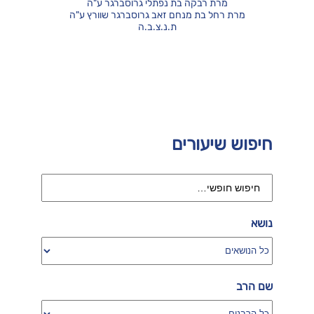
מרת רבקה בת נפתלי גרוסברגר ע"ה
מרת רחל בת מנחם זאב גרוסברגר שוורץ ע"ה
ת.נ.צ.ב.ה
חיפוש שיעורים
נושא
שם הרב