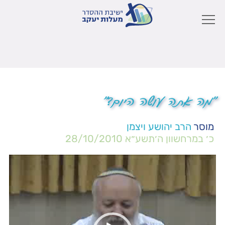
"מה אתה עושה היום?"
מוסר
הרב יהושע ויצמן
כ׳ במרחשוון ה׳תשע״א
28/10/2010
נגן
וידאו