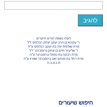
לעלוי נשמת הורינו היקרים
ר' עקיבא בן הרב יעקב יצחק רבלסקי ז"ל
מרת שולמית יפה בת יעקב רבלסקי ע"ה
ר' אליעזר חיים בן יצחק גרוסברגר ז"ל
מרת רבקה בת נפתלי גרוסברגר ע"ה
מרת רחל בת מנחם זאב גרוסברגר שוורץ ע"ה
ת.נ.צ.ב.ה
חיפוש שיעורים