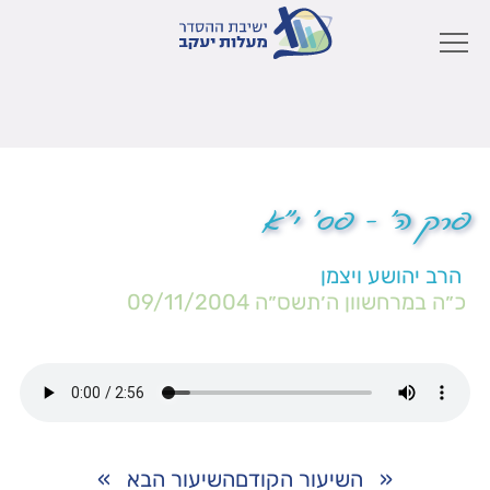
פרק ה' – פס' י"א
הרב יהושע ויצמן
כ״ה במרחשוון ה׳תשס״ה
09/11/2004
«
השיעור הקודם
השיעור הבא
»