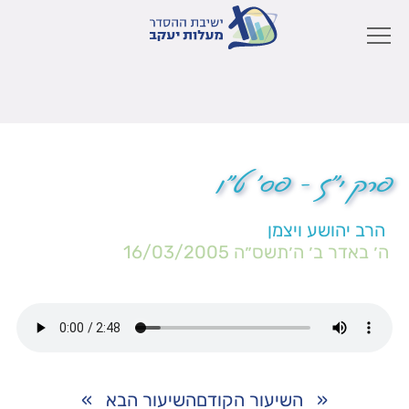
פרק י"ז – פס' ט"ו
הרב יהושע ויצמן
ה׳ באדר ב׳ ה׳תשס״ה
16/03/2005
«
השיעור הקודם
השיעור הבא
»