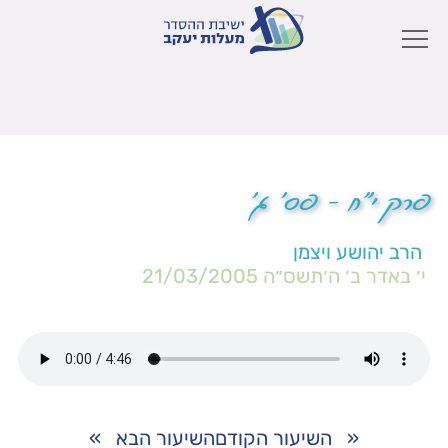
פרק י"ח – פס' ג'
הרב יהושע ויצמן
י׳ באדר ב׳ ה׳תשס״ה
21/03/2005
«
השיעור הקודם
השיעור הבא
»