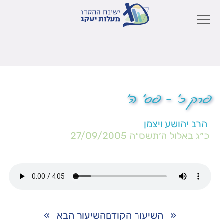
פרק כ' – פס' ה'
הרב יהושע ויצמן
כ״ג באלול ה׳תשס״ה
27/09/2005
«
השיעור הקודם
השיעור הבא
»