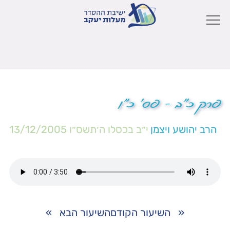
פרק כ"ב – פס' כ"ו
הרב יהושע ויצמן
י״ב בכסלו ה׳תשס״ו
13/12/2005
«
השיעור הקודם
השיעור הבא
»