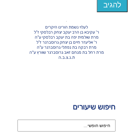
לעלוי נשמת הורינו היקרים
ר' עקיבא בן הרב יעקב יצחק רבלסקי ז"ל
מרת שולמית יפה בת יעקב רבלסקי ע"ה
ר' אליעזר חיים בן יצחק גרוסברגר ז"ל
מרת רבקה בת נפתלי גרוסברגר ע"ה
מרת רחל בת מנחם זאב גרוסברגר שוורץ ע"ה
ת.נ.צ.ב.ה
חיפוש שיעורים