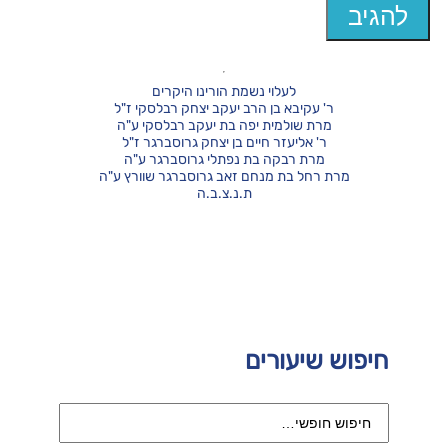
לעלוי נשמת הורינו היקרים
ר' עקיבא בן הרב יעקב יצחק רבלסקי ז"ל
מרת שולמית יפה בת יעקב רבלסקי ע"ה
ר' אליעזר חיים בן יצחק גרוסברגר ז"ל
מרת רבקה בת נפתלי גרוסברגר ע"ה
מרת רחל בת מנחם זאב גרוסברגר שוורץ ע"ה
ת.נ.צ.ב.ה
חיפוש שיעורים