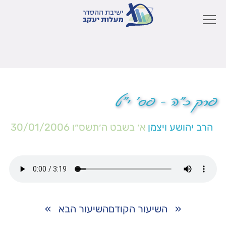
פרק כ"ה – פס' י"ט
הרב יהושע ויצמן
א׳ בשבט ה׳תשס״ו
30/01/2006
«
השיעור הקודם
השיעור הבא
»