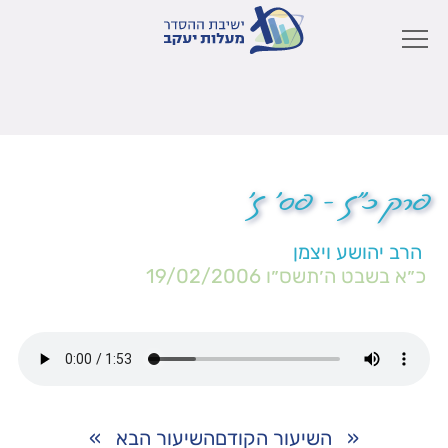
פרק כ"ז – פס' ז'
הרב יהושע ויצמן
כ״א בשבט ה׳תשס״ו
19/02/2006
«
השיעור הקודם
השיעור הבא
»