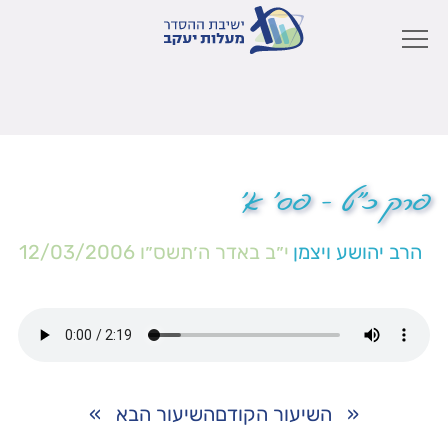
פרק כ"ט – פס' א'
הרב יהושע ויצמן
י״ב באדר ה׳תשס״ו
12/03/2006
«
השיעור הקודם
השיעור הבא
»