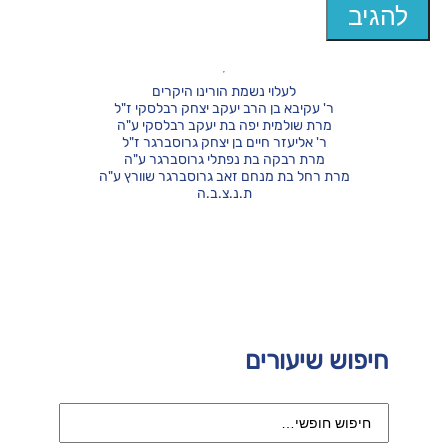
לעלוי נשמת הורינו היקרים
ר' עקיבא בן הרב יעקב יצחק רבלסקי ז"ל
מרת שולמית יפה בת יעקב רבלסקי ע"ה
ר' אליעזר חיים בן יצחק גרוסברגר ז"ל
מרת רבקה בת נפתלי גרוסברגר ע"ה
מרת רחל בת מנחם זאב גרוסברגר שוורץ ע"ה
ת.נ.צ.ב.ה
חיפוש שיעורים