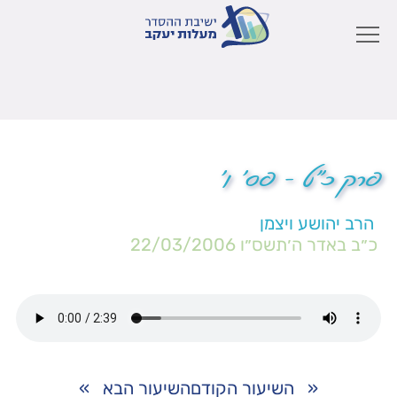
פרק כ"ט – פס' ו'
הרב יהושע ויצמן
כ״ב באדר ה׳תשס״ו
22/03/2006
«
השיעור הקודם
השיעור הבא
»