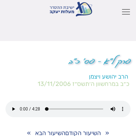
פרק ל"א – פס' כ"ב
הרב יהושע ויצמן
כ״ב במרחשוון ה׳תשס״ז
13/11/2006
«
השיעור הקודם
השיעור הבא
»