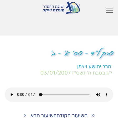
פרק ל"ד – פס' א' – ב'
הרב יהושע ויצמן
י״ג בטבת ה׳תשס״ז
03/01/2007
«
השיעור הקודם
השיעור הבא
»