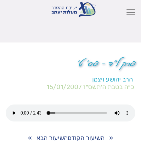
פרק ל"ד – פס' ט'
הרב יהושע ויצמן
כ״ה בטבת ה׳תשס״ז
15/01/2007
«
השיעור הקודם
השיעור הבא
»