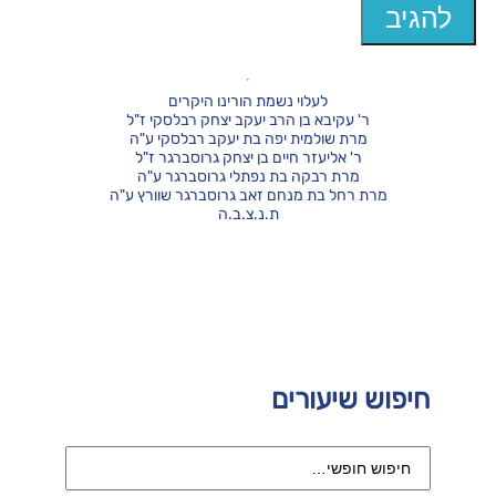
לעלוי נשמת הורינו היקרים
ר' עקיבא בן הרב יעקב יצחק רבלסקי ז"ל
מרת שולמית יפה בת יעקב רבלסקי ע"ה
ר' אליעזר חיים בן יצחק גרוסברגר ז"ל
מרת רבקה בת נפתלי גרוסברגר ע"ה
מרת רחל בת מנחם זאב גרוסברגר שוורץ ע"ה
ת.נ.צ.ב.ה
חיפוש שיעורים