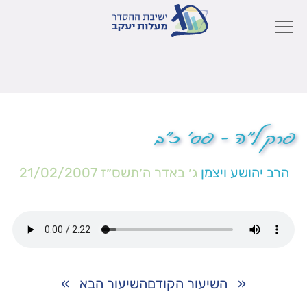
פרק ל"ה – פס' כ"ב
הרב יהושע ויצמן
ג׳ באדר ה׳תשס״ז
21/02/2007
«
השיעור הקודם
השיעור הבא
»