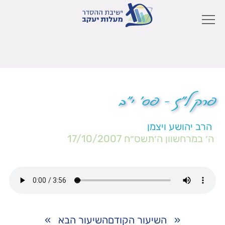
פרק ל"ז – פס' י"ב
הרב יהושע ויצמן
ה׳ במרחשוון ה׳תשס״ח
17/10/2007
«
השיעור הקודם
השיעור הבא
»