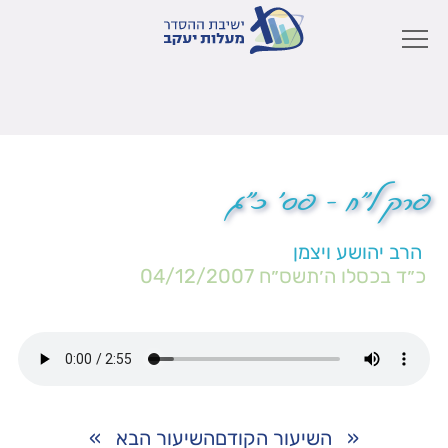
פרק ל"ח – פס' כ"ג
הרב יהושע ויצמן
כ״ד בכסלו ה׳תשס״ח
04/12/2007
«
השיעור הקודם
השיעור הבא
»