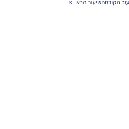
ור הקודם
השיעור הבא
»