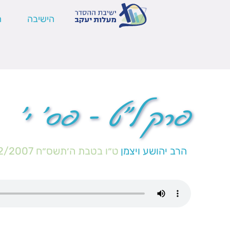
הישיבה
ה
פרק ל"ט – פס' י'
הרב יהושע ויצמן
ט״ו בטבת ה׳תשס״ח
2/2007