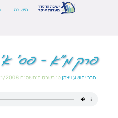
הישיבה
ה
פרק מ"א – פס' א' 
הרב יהושע ויצמן
ט׳ בשבט ה׳תשס״ח
01/2008