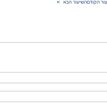
ור הקודם
השיעור הבא
»