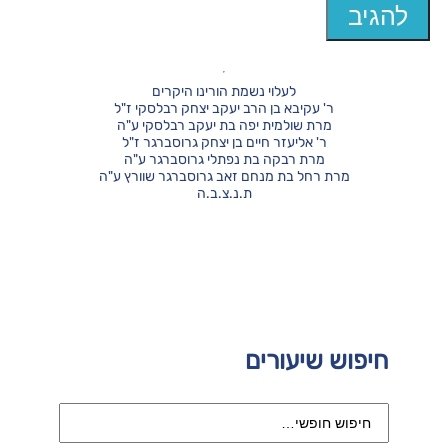
לעלוי נשמת הורינו היקרים
ר' עקיבא בן הרב יעקב יצחק רבלסקי ז"ל
מרת שולמית יפה בת יעקב רבלסקי ע"ה
ר' אליעזר חיים בן יצחק גרוסברגר ז"ל
מרת רבקה בת נפתלי גרוסברגר ע"ה
מרת רחל בת מנחם זאב גרוסברגר שוורץ ע"ה
ת.נ.צ.ב.ה
חיפוש שיעורים