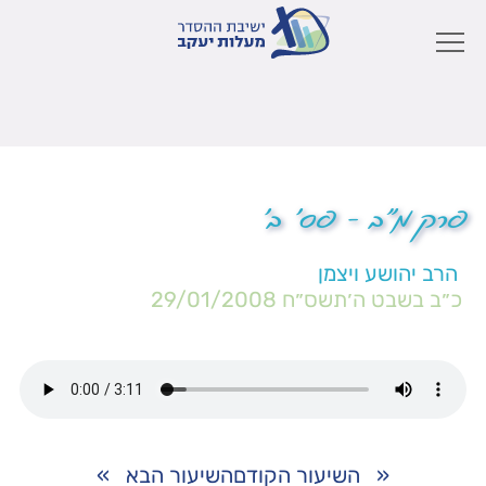
פרק מ"ב – פס' ב'
הרב יהושע ויצמן
כ״ב בשבט ה׳תשס״ח
29/01/2008
«
השיעור הקודם
השיעור הבא
»