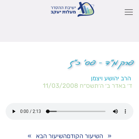
פרק מ"ד – פס' כ"ז
הרב יהושע ויצמן
ד׳ באדר ב׳ ה׳תשס״ח
11/03/2008
«
השיעור הקודם
השיעור הבא
»