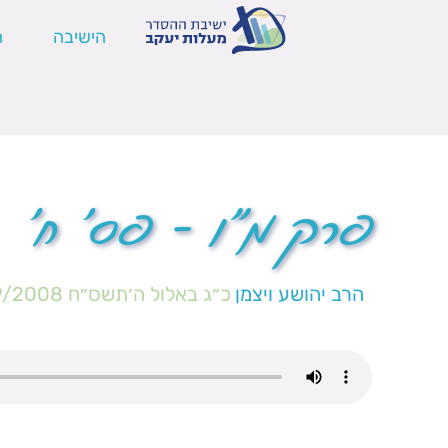
הישיבה
ה
פרק מ"ו – פס' ח'
הרב יהושע ויצמן
כ״ג באלול ה׳תשס״ח
9/2008