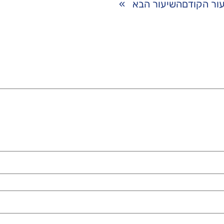
ור הקודם
השיעור הבא
»