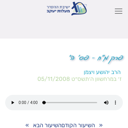
פרק מ"ח – פס' ה'
הרב יהושע ויצמן
ז׳ במרחשוון ה׳תשס״ט
05/11/2008
«
השיעור הקודם
השיעור הבא
»