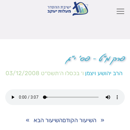
פרק מ"ט – פס' י"ג
הרב יהושע ויצמן
ו׳ בכסלו ה׳תשס״ט
03/12/2008
«
השיעור הקודם
השיעור הבא
»