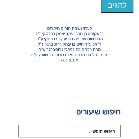
לעלוי נשמת הורינו היקרים
ר' עקיבא בן הרב יעקב יצחק רבלסקי ז"ל
מרת שולמית יפה בת יעקב רבלסקי ע"ה
ר' אליעזר חיים בן יצחק גרוסברגר ז"ל
מרת רבקה בת נפתלי גרוסברגר ע"ה
מרת רחל בת מנחם זאב גרוסברגר שוורץ ע"ה
ת.נ.צ.ב.ה
חיפוש שיעורים