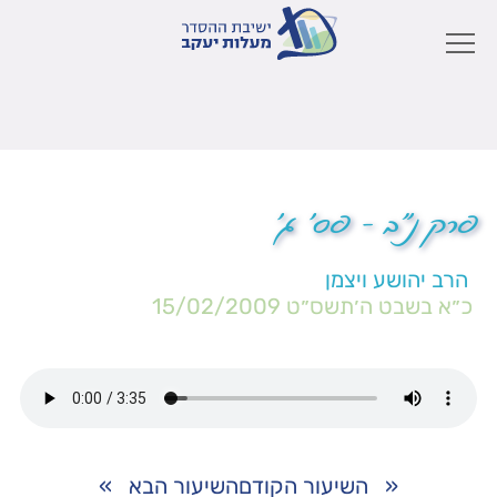
פרק נ"ב – פס' ג'
הרב יהושע ויצמן
כ״א בשבט ה׳תשס״ט
15/02/2009
«
השיעור הקודם
השיעור הבא
»