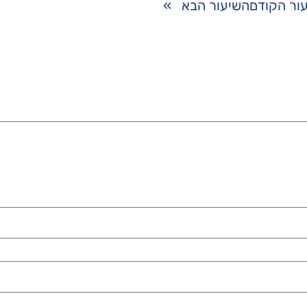
ור הקודם
השיעור הבא
»