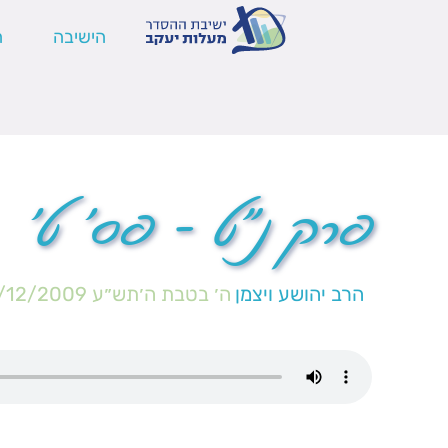
הישיבה
ה
פרק נ"ט – פס' ט'
הרב יהושע ויצמן
ה׳ בטבת ה׳תש״ע
/12/2009