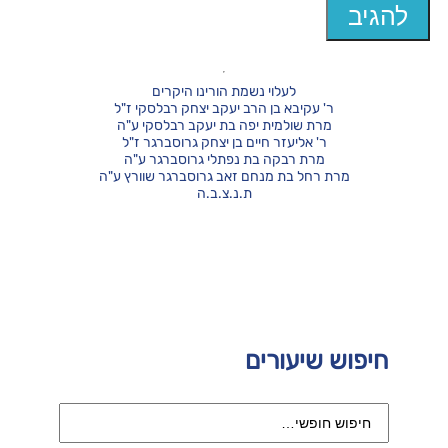
לעלוי נשמת הורינו היקרים
ר' עקיבא בן הרב יעקב יצחק רבלסקי ז"ל
מרת שולמית יפה בת יעקב רבלסקי ע"ה
ר' אליעזר חיים בן יצחק גרוסברגר ז"ל
מרת רבקה בת נפתלי גרוסברגר ע"ה
מרת רחל בת מנחם זאב גרוסברגר שוורץ ע"ה
ת.נ.צ.ב.ה
חיפוש שיעורים