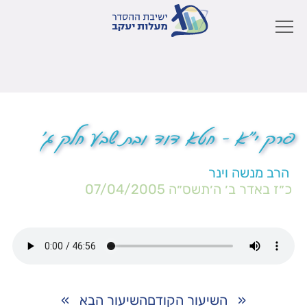
פרק י"א – חטא דוד ובת שבע חלק ג'
הרב מנשה וינר
כ״ז באדר ב׳ ה׳תשס״ה
07/04/2005
«
השיעור הקודם
השיעור הבא
»