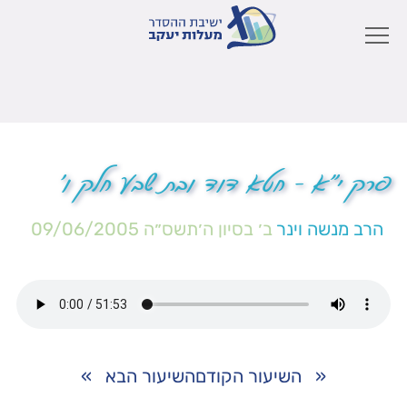
פרק י"א – חטא דוד ובת שבע חלק ו'
הרב מנשה וינר
ב׳ בסיון ה׳תשס״ה
09/06/2005
«
השיעור הקודם
השיעור הבא
»