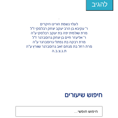
לעלוי נשמת הורינו היקרים
ר' עקיבא בן הרב יעקב יצחק רבלסקי ז"ל
מרת שולמית יפה בת יעקב רבלסקי ע"ה
ר' אליעזר חיים בן יצחק גרוסברגר ז"ל
מרת רבקה בת נפתלי גרוסברגר ע"ה
מרת רחל בת מנחם זאב גרוסברגר שוורץ ע"ה
ת.נ.צ.ב.ה
חיפוש שיעורים