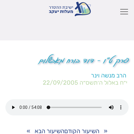
פרק ט"ו – דוד בורח מאבשלום
הרב מנשה וינר
י״ח באלול ה׳תשס״ה
22/09/2005
«
השיעור הקודם
השיעור הבא
»