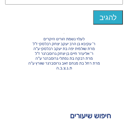
לעלוי נשמת הורינו היקרים
ר' עקיבא בן הרב יעקב יצחק רבלסקי ז"ל
מרת שולמית יפה בת יעקב רבלסקי ע"ה
ר' אליעזר חיים בן יצחק גרוסברגר ז"ל
מרת רבקה בת נפתלי גרוסברגר ע"ה
מרת רחל בת מנחם זאב גרוסברגר שוורץ ע"ה
ת.נ.צ.ב.ה
חיפוש שיעורים