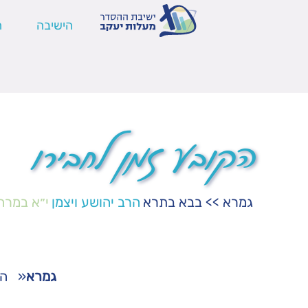
הישיבה
ה
הקובע זמן לחבירו
גמרא
>>
בבא בתרא
הרב יהושע ויצמן
י״א במרח
גמרא
«
הש