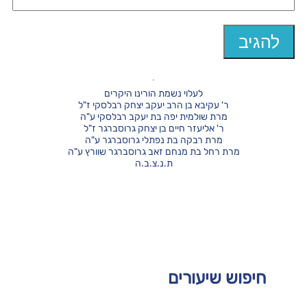
לעלוי נשמת הורינו היקרים
ר' עקיבא בן הרב יעקב יצחק רבלסקי ז"ל
מרת שולמית יפה בת יעקב רבלסקי ע"ה
ר' אליעזר חיים בן יצחק גרוסברגר ז"ל
מרת רבקה בת נפתלי גרוסברגר ע"ה
מרת רחל בת מנחם זאב גרוסברגר שוורץ ע"ה
ת.נ.צ.ב.ה
חיפוש שיעורים