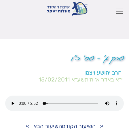
פרק ג' – פס' כ"ו
הרב יהושע ויצמן
י״א באדר א׳ ה׳תשע״א
15/02/2011
«
השיעור הקודם
השיעור הבא
»