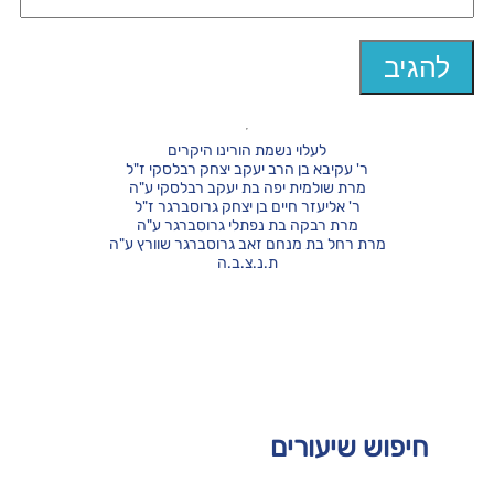
לעלוי נשמת הורינו היקרים
ר' עקיבא בן הרב יעקב יצחק רבלסקי ז"ל
מרת שולמית יפה בת יעקב רבלסקי ע"ה
ר' אליעזר חיים בן יצחק גרוסברגר ז"ל
מרת רבקה בת נפתלי גרוסברגר ע"ה
מרת רחל בת מנחם זאב גרוסברגר שוורץ ע"ה
ת.נ.צ.ב.ה
חיפוש שיעורים