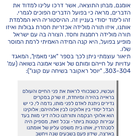
אומנם, מבחן התוצאה, אשר דרכו עלינו למדוד את
הדברים, מראה כי בפועל הדברים הפוכים לגמרי.
זהו לימוד יסודי בעניין זה. ההיסטוריה היא המלמדת
אותנו, איזו תורה מולידה אכזריות חסרת גבולות ואיזו
תורה מולידה רחמנות וחסד. הצורה בה עם ישראל
מופיע בפועל, היא קנה המידה האמיתי לרמת המוסר
שלו.
תיאור עוצמתי ניתן לכך בספר "אני מאמין", המאגד
עדויות על חייהם ומותם של אנשי אמונה בשואה (עמ'
303-304, "יוסל ראקובר בשיחה עם קונו"):
ועכשיו, כשבכוחי לראות את פני החיים והעולם
בראייה בהירה ומיוחדת, זו שרק במקרים
נדירים ניתנת לאדם לפני מותו, נדמה לי, כי יש
הבדל יסודי בין אלוקינו לבין אלוהיהם; אלוקינו
הוא אלוקי הנקמה ותורתנו כולה דיני מוות בעד
עבירות קטנות ביותר- ובכל זאת, מספיק היה
לסנהדרין, אותו בית משפט עליון של אומתנו
בארצה, שידון פעם בשבעים שנה ויחשב