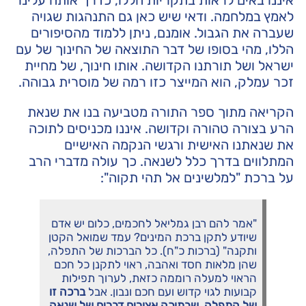
איננו באים לראות בתקריות הללו, כדרך אותה עלינו
לאמץ במלחמה. ודאי שיש כאן גם התנהגות שגויה
שעברה את הגבול. אומנם, ניתן ללמוד מהסיפורים
הללו, מהי בסופו של דבר התוצאה של החינוך של עם
ישראל ושל תורתנו הקדושה. אותו חינוך, של מחיית
זכר עמלק, הוא המייצר כזו רמה של מוסרית גבוהה.
הקריאה מתוך ספר התורה מטביעה בנו את שנאת
הרע בצורה טהורה וקדושה. איננו מכניסים לתוכה
את שנאתנו האישית ורגשי הנקמה האישיים
המתלווים בדרך כלל לשנאה. כך עולה מדברי הרב
על ברכת "למלשינים אל תהי תקוה":
"אמר להם רבן גמליאל לחכמים, כלום יש אדם
שיודע לתקן ברכת המינים? עמד שמואל הקטן
ותקנה" (ברכות כ"ח). כל הברכות של התפלה,
שהן מלאות חסד ואהבה, ראוי לתקנן כל חכם
הראוי למעלה רוממה כזאת, לערוך תפילות
קבועות לגוי קדוש ועם חכם ונבון. אבל
ברכה זו
של התפלה, שבתוכה אצורים דברים של שנאה