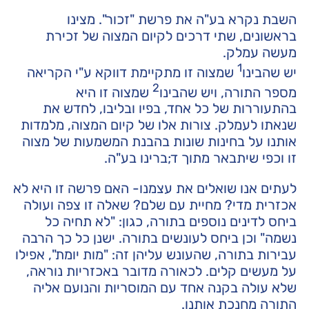
השבת נקרא בע"ה את פרשת "זכור". מצינו
בראשונים, שתי דרכים לקיום המצוה של זכירת
מעשה עמלק.
1
יש שהבינו
שמצוה זו מתקיימת דווקא ע"י הקריאה
2
מספר התורה, ויש שהבינו
שמצוה זו היא
בהתעוררות של כל אחד, בפיו ובליבו, לחדש את
שנאתו לעמלק. צורות אלו של קיום המצוה, מלמדות
אותנו על בחינות שונות בהבנת המשמעות של מצוה
זו וכפי שיתבאר מתוך ד;ברינו בע"ה.
לעתים אנו שואלים את עצמנו- האם פרשה זו היא לא
אכזרית מדי? מחיית עם שלם? שאלה זו צפה ועולה
ביחס לדינים נוספים בתורה, כגון: "לא תחיה כל
נשמה" וכן ביחס לעונשים בתורה. ישנן כל כך הרבה
עבירות בתורה, שהעונש עליהן זה: "מות יומת", אפילו
על מעשים קלים. לכאורה מדובר באכזריות נוראה,
שלא עולה בקנה אחד עם המוסריות והנועם אליה
התורה מחנכת אותנו.