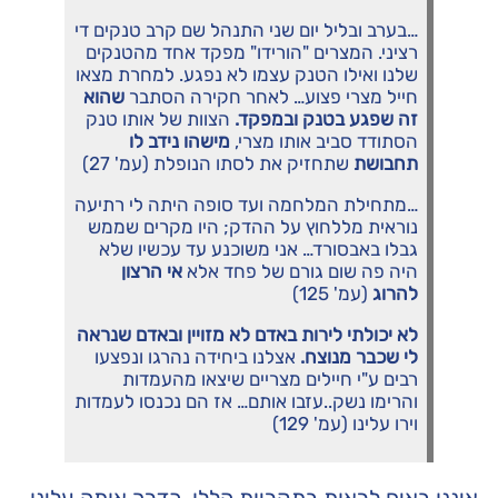
…בערב ובליל יום שני התנהל שם קרב טנקים די
רציני. המצרים "הורידו" מפקד אחד מהטנקים
שלנו ואילו הטנק עצמו לא נפגע. למחרת מצאו
חייל מצרי פצוע… לאחר חקירה הסתבר
שהוא
זה שפגע בטנק ובמפקד.
הצוות של אותו טנק
הסתודד סביב אותו מצרי,
מישהו נידב לו
תחבושת
שתחזיק את לסתו הנופלת (עמ' 27)
…מתחילת המלחמה ועד סופה היתה לי רתיעה
נוראית מללחוץ על ההדק; היו מקרים שממש
גבלו באבסורד… אני משוכנע עד עכשיו שלא
היה פה שום גורם של פחד אלא
אי הרצון
להרוג
(עמ' 125)
לא יכולתי לירות באדם לא מזויין ובאדם שנראה
לי שכבר מנוצח.
אצלנו ביחידה נהרגו ונפצעו
רבים ע"י חיילים מצריים שיצאו מהעמדות
והרימו נשק..עזבו אותם… אז הם נכנסו לעמדות
וירו עלינו (עמ' 129)