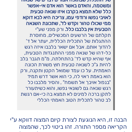
ומשטמה, והאדם באשר הוא אדם אי-אפשר
כלל שלא תמצא בקרבו איזו שנאה טבעית
לאויבי נפשו ורודפי עמו, צריכה היא לבא דוקא
ממי שכולו טהור וקדש לד', שתכונת השנאה
הטבעית אין בלבבו כלל.
ורק מפני שע"י
תקלתם של הרשעים המכשילים, מחוסרת
ההתגלות של התכלית הכללית, יעתר אל ד'
להדוך אותם. אבל אם ישאר בלבבו איזה רגש
כל-דהו של שנאה מפני ההתנגדות הטבעית,
אף שהיא קדש לד' בהתחלתה, מ"מ תגבר בלב
להיות ג"כ לשנאה טבעית חוץ משורת הכונה
האמתית. על כו עמד שמואל הקטן ותקנה, ורק
הוא באמת ראוי לה, כי הוא אשר דרש תמיד
"בנפול אויבך אל תשמח" , והסיר מלבבו כל
רגש שנאה גם לשונאי נפשו, והוא כשיתעורר
לתקן ברכה למינים לא תמצא בה כי-אם רגשת
לב טהור לתכלית הטוב האמתי הכללי
הבנה זו, היא הנוגעת לצורת קיום המצוה דווקא ע"י
הקריאה מספר התורה. זהו ביטוי לכך, שהמצוה