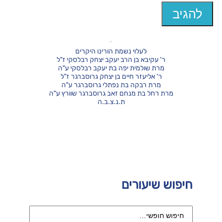
לעלוי נשמת הורינו היקרים
ר' עקיבא בן הרב יעקב יצחק רבלסקי ז"ל
מרת שולמית יפה בת יעקב רבלסקי ע"ה
ר' אליעזר חיים בן יצחק גרוסברגר ז"ל
מרת רבקה בת נפתלי גרוסברגר ע"ה
מרת רחל בת מנחם זאב גרוסברגר שוורץ ע"ה
ת.נ.צ.ב.ה
חיפוש שיעורים