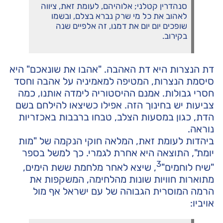
סנהדרין קטלני; אלוהיהם, לעומת זאת, ציווה
לאהוב את כל מי שרק נברא בצלם, ובשמו
שופכים יום יום את דמנו, זה אלפיים שנה
בקירוב.
דת הנצרות היא דת האהבה. "אהבו את שונאכם" היא
סיסמת הנצרות, המטיפה למאמיניה על אהבה וחסד
חסרי גבולות. אמנם ההיסטוריה לימדה אותנו, כמה
צביעות יש בחינוך הזה. אפילו כשיצאו להילחם בשם
הדת, כגון במסעות הצלב, טבחו ברבבות באכזריות
נוראה.
ביהדות לעומת זאת, המלאה חוקי הנקמה של "מות
יומת", התוצאה היא אחרת לגמרי. כך למשל בספר
3
"שיח לוחמים"
, שיצא לאחר מלחמת ששת הימים,
מתוארות חוויות שונות מהלחימה, המשקפות את
הרמה המוסרית הגבוהה של עם ישראל אף מול
אויביו: