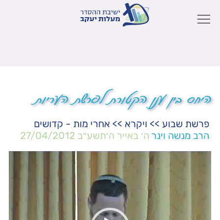
היחס בין ענן הקטורת לפרשת העריות
פרשת שבוע
>>
ויקרא
>>
אחרי מות - קדושים
הרב מנשה וינר
ה׳ באייר ה׳תשע״ב
27/04/2012
נגן
וידאו