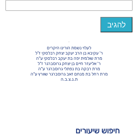
לעלוי נשמת הורינו היקרים
ר' עקיבא בן הרב יעקב יצחק רבלסקי ז"ל
מרת שולמית יפה בת יעקב רבלסקי ע"ה
ר' אליעזר חיים בן יצחק גרוסברגר ז"ל
מרת רבקה בת נפתלי גרוסברגר ע"ה
מרת רחל בת מנחם זאב גרוסברגר שוורץ ע"ה
ת.נ.צ.ב.ה
חיפוש שיעורים