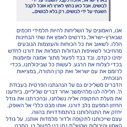
לבושים, אבל כאן בחוץ לארץ לא אוכל לקבל
השגתי על ידי לבושים, רק בלא לבושים…
אנו, האמונים על השליחות להיות תלמידי חכמים
שבארץ-ישראל, נדרשים לאמץ את שתי הבחינות
הללו. לשאוב את כל הכוחות והעוצמות הנובעים
מהחיבור לשאיפות הגדולות המלוות את דורנו לחדש
ימינו כקדם, ובד בבד לפעול מתוך אמונה ומיומנות
בכדי לצלוח את הרגע. לעשות כל שביכולתנו, בכדי
לרומם את עם ישראל ואת קרן התורה, במציאות
הנוכחית.
הדברים משליכים גם על הנהגתנו הפרטית בעבודת
ה'. חלילה לנו מלהימשך אחר דברים שליליים, ביודענו
את מעלת התקופה אליה נשלחנו, ובהכרתנו את גודל
החזון המפעם בלב דורנו. אותו מבט כללי אל האופק,
יחזק את התנהלותנו בהתמודדויות בהווה.
עצם שייכותנו לתקופה ולדור מלמדות אותנו, על גודל
האמון והיכולות שהשי"ת נתן בנו לפעול בו. המבט