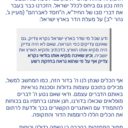
הזה נכון גם ביחס לכלל ישראל. הזכרנו כבר בעבר
את דברי סבו של החיד"א, ה"חסד לאברהם" (מעיין ג',
נהר י"ב) על מעלת הדר בארץ ישראל:
ודע שכל מי שדר בארץ ישראל נקרא צדיק, גם
שאינם צדיקים כפי הנראה, שאם לא היה צדיק
היה מקיא אותו הארץ, כדכתיב ותקיא הארץ את
יושביה,
וכיון שאינה מקיא אותו בודאי
נקרא
צדיק אף על פי שהוא נראה בחזקת רשע
אף הכלים שנתן לנו ה' בדור הזה, כמו המחשב למשל,
מכילים בתוכם עוצמות גדולות וסכנות נוראיות
באותם הדברים עצמם. ודאי שאם נטע ה' דברים
מופלאים שכאלו בדורנו, חנן אותנו ברחמיו גם בכוחות
להתמודד עם האתגרים הקשורים בכך ולדעת לרתום
את הכלים הללו לרוממות הדור והתקופה.
מתוך התחזקות בהכרה כי נשמה גדולה וכוחות