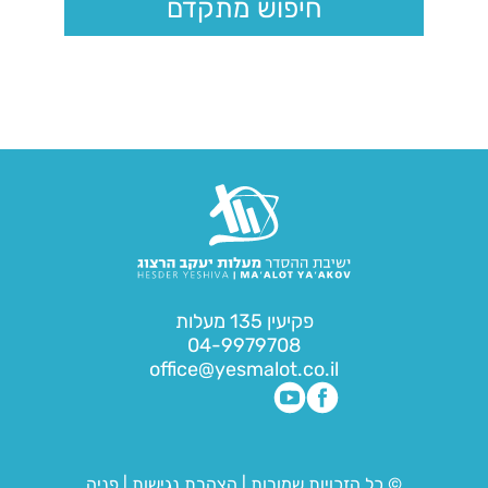
חיפוש מתקדם
פקיעין 135 מעלות
04-9979708
office@yesmalot.co.il
© כל הזכויות שמורות
|
הצהרת נגישות
|
פניה