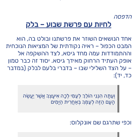
הדפסה
לחיות עם פרשת שבוע – בלק
אחד הנושאים השוזר את פרשתנו ובולט בה, הוא
המבט הכפול – ראיה נקודתית של המציאות הנוכחית
וההתמודדות עמה מחד גיסא, לצד ההשקפה אל
אופק העתיד הרחוק מאידך גיסא. יסוד זה כבר טמון
– על הצד השלילי שבו – בדברי בלעם לבלק (במדבר
כד, יד):
וְעַתָּה הִנְנִי הוֹלֵךְ לְעַמִּי לְכָה אִיעָצְךָ אֲשֶׁר יַעֲשֶׂה
הָעָם הַזֶּה לְעַמְּךָ בְּאַחֲרִית הַיָּמִים
וכפי שתרגם שם אונקלוס: