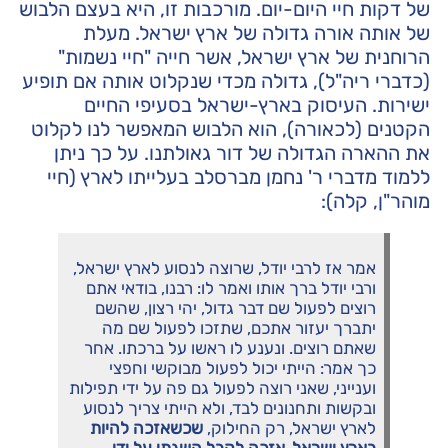
של דקות חיי היום-יום. מורכבות זו, היא בעצם הלבוש
של אותה אורה גדולה של ארץ ישראל. מעלת
הרוחנית של ארץ ישראל, אשר חייה "חיי נשמות"
(כדברי ריה"ל), גדולה מכדי שנקלוט אותה אם תופיע
ישירות. העיסוק בארץ-ישראל בסעיפי החיים
הקטנים (לכאורה), הוא הלבוש המאפשר לנו לקלוט
את ההארה הגדולה של דור גאולתנו. על כך ניתן
ללמוד מדברי ר' נחמן מברסלב בעלייתו לארץ (חיי
מוהר"ן, קלה):
אמר אז לרבי יודל, שרוצה לנסוע לארץ ישראל,
ורבי יודל ברך אותו ואמר לו: רבנו, בודאי אתם
רוצים לפעול שם דבר גדול, יהי רצון, שהשם
יתברך יעזור אתכם, שתזכו לפעול שם מה
שאתם רוצים. ונענע לו ראשו על ברכתו. אחר
כך אמר: הייתי יכול לפעול מבוקשי וחפצי
וענייני, שאני רוצה לפעול גם פה על ידי תפילות
ובקשות ותחנונים לבד, ולא הייתי צריך לנסוע
לארץ ישראל, רק החילוק,
שכשאזכה להיות
בארץ ישראל, אזכה לקבל השגתי על ידי