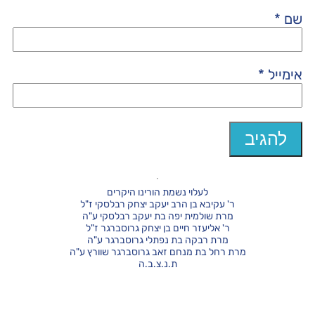
שם
*
אימייל
*
לעלוי נשמת הורינו היקרים
ר' עקיבא בן הרב יעקב יצחק רבלסקי ז"ל
מרת שולמית יפה בת יעקב רבלסקי ע"ה
ר' אליעזר חיים בן יצחק גרוסברגר ז"ל
מרת רבקה בת נפתלי גרוסברגר ע"ה
מרת רחל בת מנחם זאב גרוסברגר שוורץ ע"ה
ת.נ.צ.ב.ה