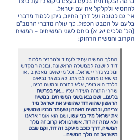
ברמה הנקודתית בלעם בעצם ביקש לדעת כיצד
להחטיא ולקלקל את עם ישראל.
אך גם לטובה ועל דרך החיוב, ניתן ללמוד מדברי
בלעם על המבט הכפול. כך עולה מדברי הרמב"ם
(הל' מלכים יא, א) ביחס לשני המשיחים – המשיח
הקרוב והמשיח הרחוק:
המלך המשיח עתיד לעמוד ולהחזיר מלכות
דוד ליושנה לממשלה הראשונה, ובונה המקדש
ומקבץ נדחי ישראל… וכל מי שאינו מאמין בו, או
מי שאינו מחכה לביאתו, לא בשאר נביאים
בלבד הוא כופר, אלא בתורה ובמשה רבינו,
שהרי התורה העידה עליו ….
אף בפרשת
בלעם… ושם נבא בשני המשיחים, במשיח
הראשון שהוא דוד שהושיע את ישראל מיד
צריהם, ובמשיח האחרון שעומד מבניו שמושיע
את ישראל מיד בני עשו
, ושם הוא אומר
אראנו
ולא עתה זה דוד
,
אשורנו ולא קרוב זה מלך
המשיח
,
דרך כוכב מיעקב זה דוד, וקם שבט
מישראל זה מלך המשיח
…