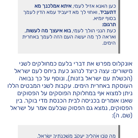
כען האנא אזיל לעמי,
איתא אמלכנך מא
דתעביד
, ואחוי לך מא דיעביד עמא הדין לעמך
בסוף יומיא.
תרגום:
כעת הנני הולך לעמי,
בוא איעצך מה לעשות
,
ואראה לך מה יעשה העם הזה לעמך באחרית
הימים.
אונקלוס מפרש את דברי בלעם כמחולקים לשני
מישורים: עצה כיצד לנהוג כעת ביחס לעם ישראל
(הכשלת עם ישראל בזנות), ונוסף על כך נבואה
העוסקת באחרית הימים. עקבות לשני המבטים הללו
ניתן למצוא אף במחלוקת הפוסקים על הפסוקים
שאנו אומרים בכניסה לבית הכנסת מדי בוקר. בין
הפסוקים, נמצא גם הפסוק שבלעם אמר על ישראל
(שם, ה):
מַה טֹּבוּ אֹהָלֶיךָ יַעֲקֹב מִשְׁכְּנֹתֶיךָ יִשְׂרָאֵל.