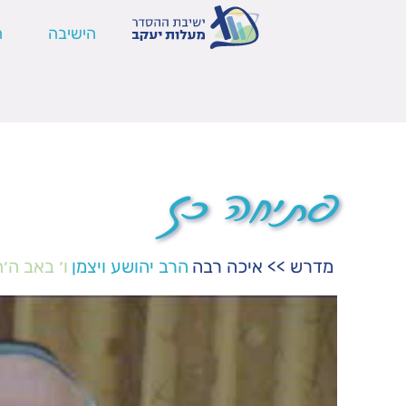
הישיבה
ה
פתיחה כז
מדרש
>>
איכה רבה
הרב יהושע ויצמן
ו׳ באב ה׳
נגן
וידאו