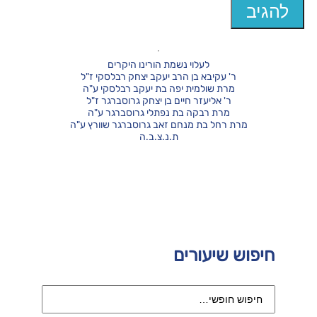
לעלוי נשמת הורינו היקרים
ר' עקיבא בן הרב יעקב יצחק רבלסקי ז"ל
מרת שולמית יפה בת יעקב רבלסקי ע"ה
ר' אליעזר חיים בן יצחק גרוסברגר ז"ל
מרת רבקה בת נפתלי גרוסברגר ע"ה
מרת רחל בת מנחם זאב גרוסברגר שוורץ ע"ה
ת.נ.צ.ב.ה
חיפוש שיעורים