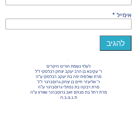
אימייל
*
לעלוי נשמת הורינו היקרים
ר' עקיבא בן הרב יעקב יצחק רבלסקי ז"ל
מרת שולמית יפה בת יעקב רבלסקי ע"ה
ר' אליעזר חיים בן יצחק גרוסברגר ז"ל
מרת רבקה בת נפתלי גרוסברגר ע"ה
מרת רחל בת מנחם זאב גרוסברגר שוורץ ע"ה
ת.נ.צ.ב.ה