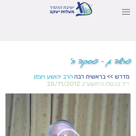
פרשה ג – פסקה ח'
מדרש
>>
בראשית רבה
הרב יהושע ויצמן
י״ד בכסלו ה׳תשע״ג
28/11/2012
נגן
וידאו