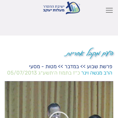
העם מקבל אחריות
פרשת שבוע
>>
במדבר
>>
מטות - מסעי
הרב מנשה וינר
כ״ז בתמוז ה׳תשע״ג
05/07/2013
נגן
וידאו