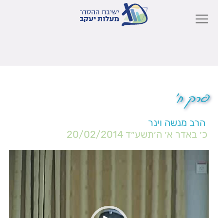
פרק ח'
הרב מנשה וינר
כ׳ באדר א׳ ה׳תשע״ד
20/02/2014
נגן
וידאו